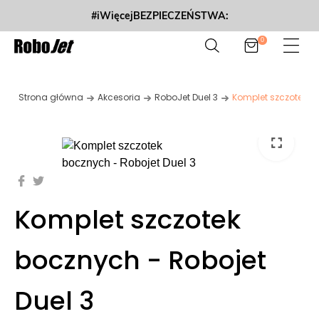
#iWięcejBEZPIECZEŃSTWA:
0
Strona główna
Akcesoria
RoboJet Duel 3
Komplet szczotek bo
fullscreen
Komplet szczotek
bocznych - Robojet
Duel 3