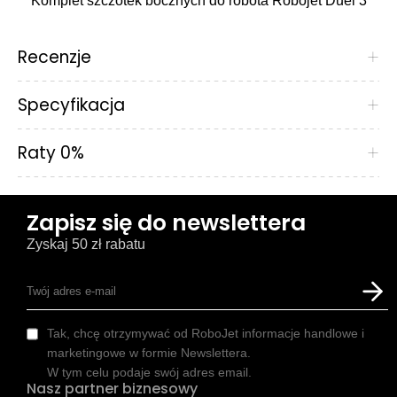
Komplet szczotek bocznych do robota Robojet Duel 3
Recenzje
+
Specyfikacja
+
Raty 0%
+
Zapisz się do newslettera
Zyskaj 50 zł rabatu
Tak, chcę otrzymywać od RoboJet informacje handlowe i
marketingowe w formie Newslettera.
W tym celu podaje swój adres email.
Nasz partner biznesowy