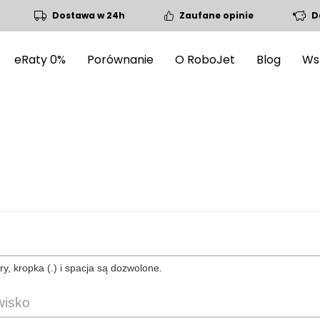
Dostawa w 24h
Zaufane opinie
D
eRaty 0%
Porównanie
O RoboJet
Blog
Ws
ery, kropka (.) i spacja są dozwolone.