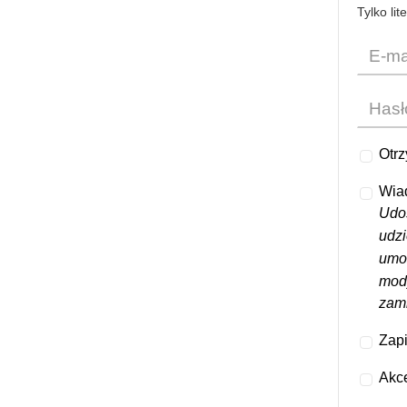
Tylko lit
Otrz
Wia
Udo
udzi
umoż
mod
zami
Zapi
Akce