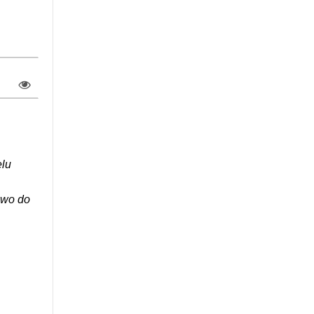
elu
awo do