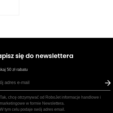
apisz się do newslettera
kaj 50 zł rabatu
Tak, chcę otrzymywać od RoboJet informacje handlowe i
marketingowe w formie Newslettera.
W tym celu podaje swój adres email.