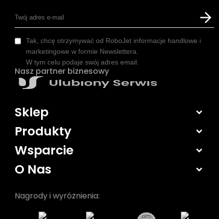
Tak, chcę otrzymywać od RoboJet informacje handlowe i
marketingowe w formie Newslettera.
W tym celu podaje swój adres email.
Nasz partner biznesowy
Sklep
Produkty
Wsparcie
O Nas
Nagrody i wyróżnienia: