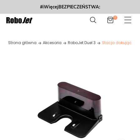
#iWięcejBEZPIECZEŃSTWA:
0
Strona główna
Akcesoria
RoboJet Duel 3
Stacja dokująca - R