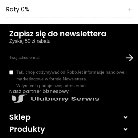
Raty 0%
+
Zapisz się do newslettera
Zyskaj 50 zł rabatu
Tak, chcę otrzymywać od RoboJet informacje handlowe i
marketingowe w formie Newslettera.
W tym celu podaje swój adres email.
Nasz partner biznesowy
Sklep
Produkty