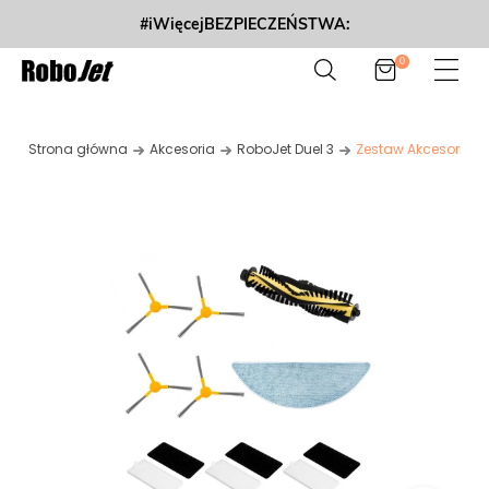
#iWięcejBEZPIECZEŃSTWA:
0
Strona główna
Akcesoria
RoboJet Duel 3
Zestaw Akcesoriów 2