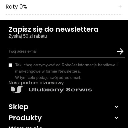
Raty 0%
+
Zapisz się do newslettera
Zyskaj 50 zł rabatu
Tak, chcę otrzymywać od RoboJet informacje handlowe i
marketingowe w formie Newslettera.
W tym celu podaje swój adres email.
Nasz partner biznesowy
Sklep
Produkty