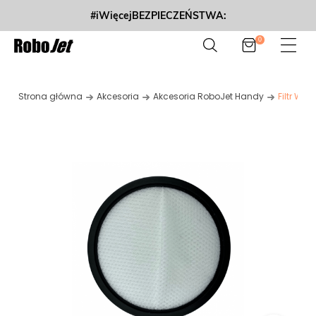
#iWięcejBEZPIECZEŃSTWA:
0
Strona główna
Akcesoria
Akcesoria RoboJet Handy
Filtr Wy