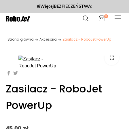
#iWięcejBEZPIECZEŃSTWA:
0
Strona główna
Akcesoria
Zasilacz - RoboJet PowerUp
fullscreen
Zasilacz - RoboJet
PowerUp
45,00 zł