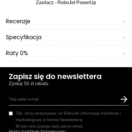
Zasilacz - RoboJet PowerUp
Recenzje
+
Specyfikacja
+
Raty 0%
+
Zapisz się do newslettera
Zyskaj 50 zł rabatu
Tak, chcę otrzymywać od RoboJet informacje handlowe i
marketingowe w formie Newslettera.
W tym celu podaje swój adres email.
Nasz partner biznesowy