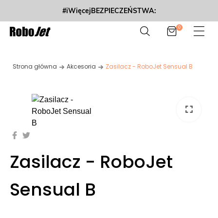
#iWięcejBEZPIECZEŃSTWA:
0
Strona główna
Akcesoria
Zasilacz - RoboJet Sensual B
fullscreen
Zasilacz - RoboJet
Sensual B