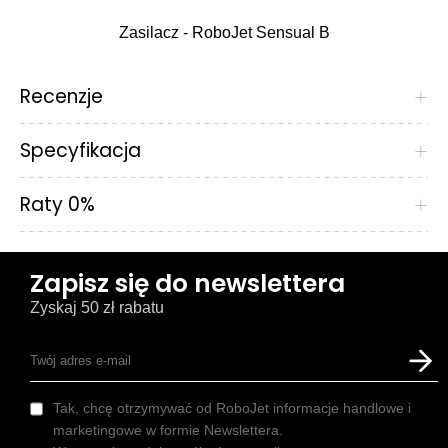
Zasilacz - RoboJet Sensual B
Recenzje
+
Specyfikacja
+
Raty 0%
+
Zapisz się do newslettera
Zyskaj 50 zł rabatu
Tak, chcę otrzymywać od RoboJet informacje handlowe i
marketingowe w formie Newslettera.