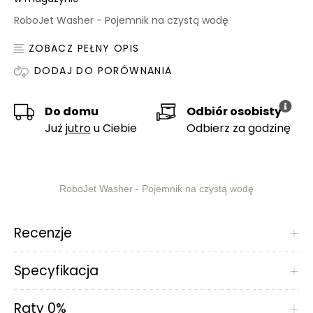
RoboJet Washer - Pojemnik na czystą wodę
ZOBACZ PEŁNY OPIS
DODAJ DO PORÓWNANIA
Do domu
Odbiór osobisty
Już
jutro
u Ciebie
Odbierz za godzinę
RoboJet Washer - Pojemnik na czystą wodę
Recenzje
+
Specyfikacja
+
Raty 0%
+