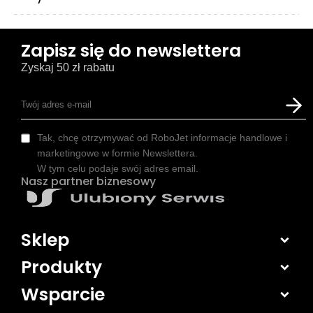
Zapisz się do newslettera
Zyskaj 50 zł rabatu
Tak, chcę otrzymywać od RoboJet informacje handlowe i
marketingowe w formie Newslettera.
W tym celu podaje swój adres email.
Nasz partner biznesowy
Sklep
Produkty
Wsparcie