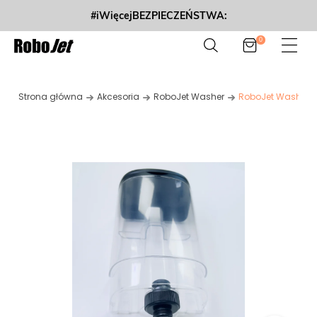
#iWięcejBEZPIECZEŃSTWA:
0
Strona główna
Akcesoria
RoboJet Washer
RoboJet Washer -