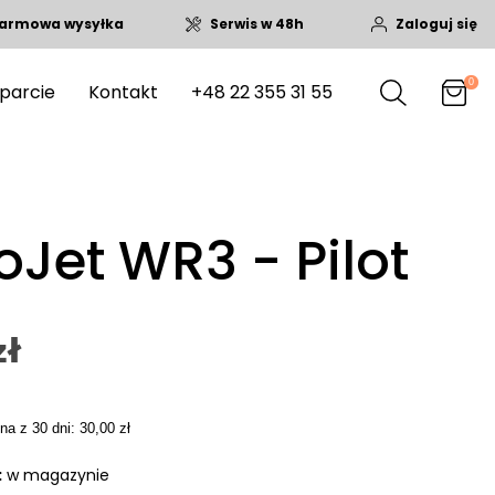
armowa wysyłka
Serwis w 48h
Zaloguj się
0
parcie
Kontakt
+48 22 355 31 55
Jet WR3 - Pilot
zł
na z 30 dni: 30,00 zł
:
w magazynie