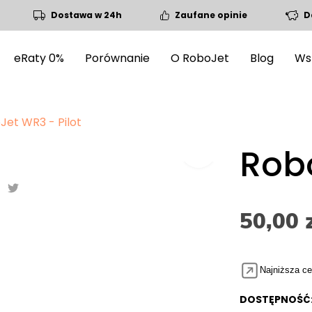
Dostawa w 24h
Zaufane opinie
D
eRaty 0%
Porównanie
O RoboJet
Blog
Ws
Jet WR3 - Pilot
fullscreen
fullscreen
Robo
50,00 
Najniższa ce
DOSTĘPNOŚĆ