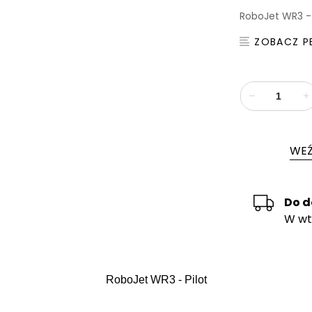
RoboJet WR3 - 
ZOBACZ P
−
+
WEŹ
Do 
W wt
RoboJet WR3 - Pilot