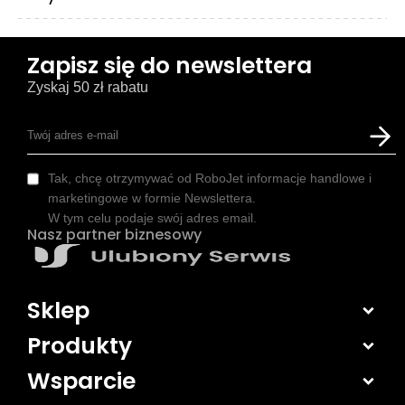
Zapisz się do newslettera
Zyskaj 50 zł rabatu
Tak, chcę otrzymywać od RoboJet informacje handlowe i
marketingowe w formie Newslettera.
W tym celu podaje swój adres email.
Nasz partner biznesowy
Sklep
Produkty
Wsparcie