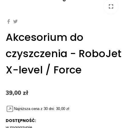
fullscreen
Akcesorium do
czyszczenia - RoboJet
X-level / Force
39,00 zł
Najniższa cena z 30 dni: 30,00 zł
DOSTĘPNOŚĆ:
w magazynie