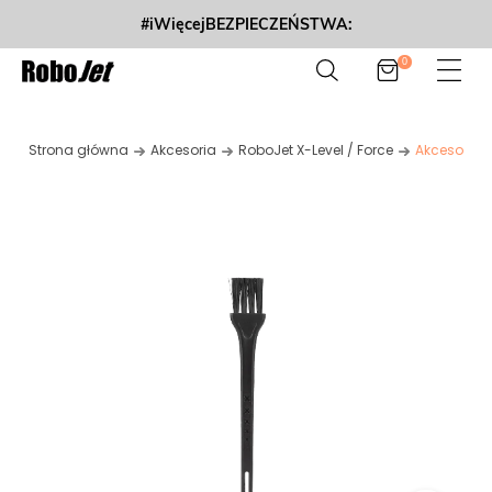
#iWięcejBEZPIECZEŃSTWA:
0
Strona główna
Akcesoria
RoboJet X-Level / Force
Akcesorium 