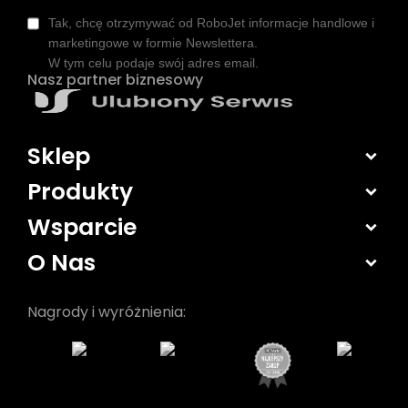
Tak, chcę otrzymywać od RoboJet informacje handlowe i
marketingowe w formie Newslettera.
W tym celu podaje swój adres email.
Nasz partner biznesowy
Sklep
Produkty
Wsparcie
O Nas
Nagrody i wyróżnienia: