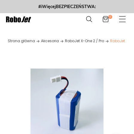
#iWięcejBEZPIECZEŃSTWA:
0
Strona główna
Akcesoria
RoboJet X-One 2 / Pro
RoboJet X-On