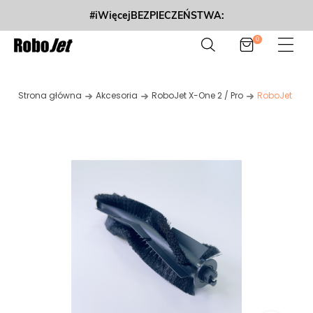
#iWięcejBEZPIECZEŃSTWA:
0
Strona główna
Akcesoria
RoboJet X-One 2 / Pro
RoboJet X-On