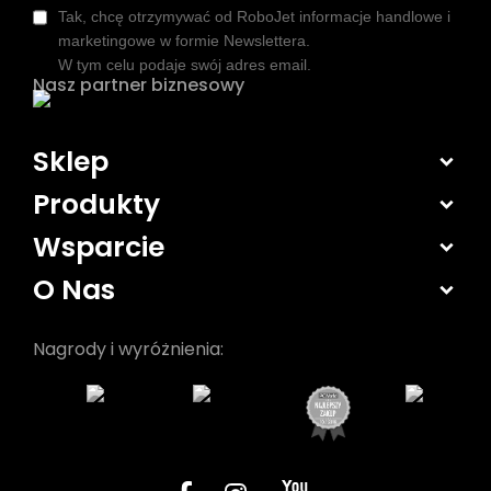
Tak, chcę otrzymywać od RoboJet informacje handlowe i
marketingowe w formie Newslettera.
W tym celu podaje swój adres email.
Nasz partner biznesowy
Sklep
Produkty
Wsparcie
O Nas
Nagrody i wyróżnienia: