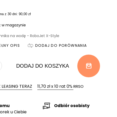
na z 30 dni: 90,00 zł
:
w magazynie
mnika na wodę - RoboJet X-Style
EŁNY OPIS
DODAJ DO PORÓWNANIA
DODAJ DO KOSZYKA
 LEASING TERAZ
11,70 zł x 10 rat 0%
RRSO
domu
Odbiór osobisty
orek u Ciebie