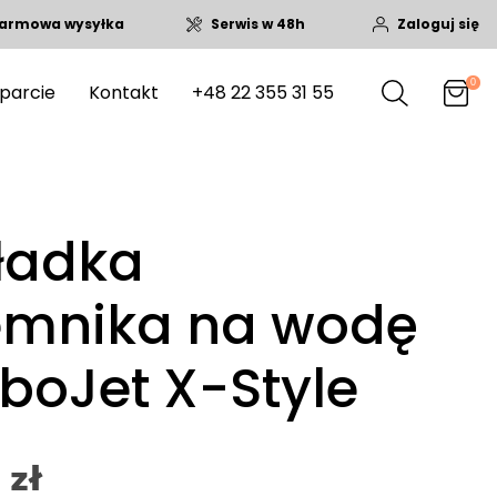
armowa wysyłka
Serwis w 48h
Zaloguj się
0
parcie
Kontakt
+48 22 355 31 55
ładka
emnika na wodę
boJet X-Style
 zł