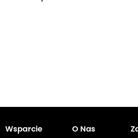
Wsparcie
O Nas
Z