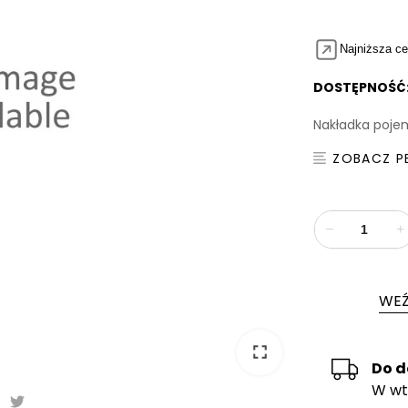
Najniższa ce
DOSTĘPNOŚĆ
Nakładka poje
ZOBACZ P
−
+
WEŹ
fullscreen
Do 
W wt