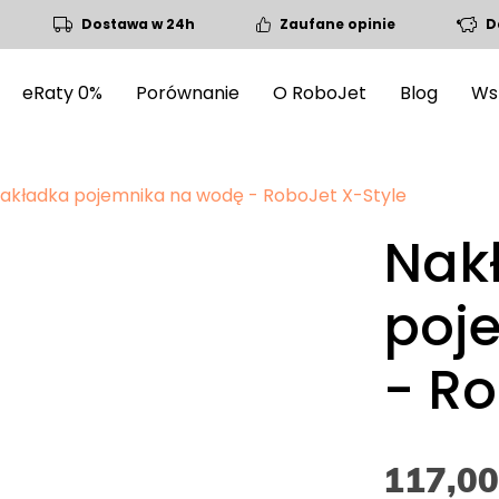
Dostawa w 24h
Zaufane opinie
D
eRaty 0%
Porównanie
O RoboJet
Blog
Ws
akładka pojemnika na wodę - RoboJet X-Style
Nak
poj
- Ro
117,00