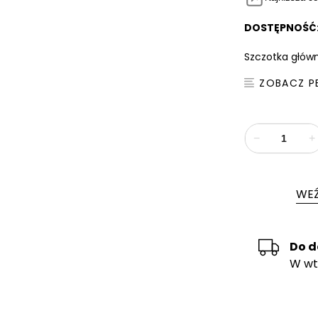
DOSTĘPNOŚĆ
Szczotka główn
ZOBACZ P
−
+
WEŹ
Do 
W wt