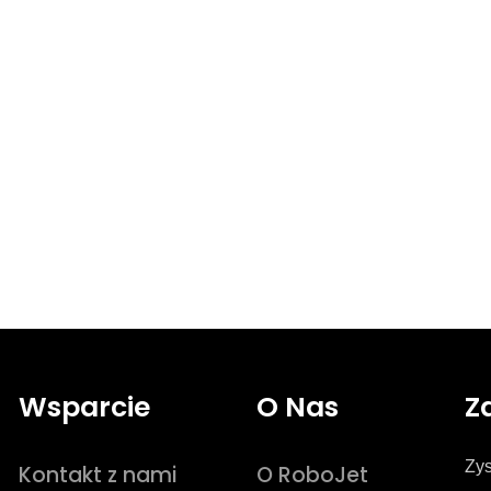
Wsparcie
O Nas
Z
Zys
Kontakt z nami
O RoboJet