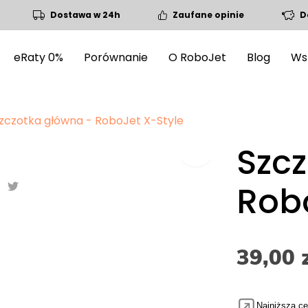
Dostawa w 24h
Zaufane opinie
D
eRaty 0%
Porównanie
O RoboJet
Blog
Ws
zczotka główna - RoboJet X-Style
Szc
fullscreen
Robo
39,00 
Najniższa ce