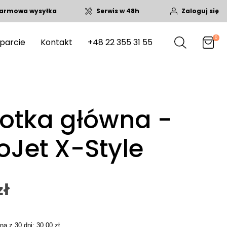
armowa wysyłka
Serwis w 48h
Zaloguj się
0
parcie
Kontakt
+48 22 355 31 55
zotka główna -
Jet X-Style
zł
na z 30 dni: 30,00 zł