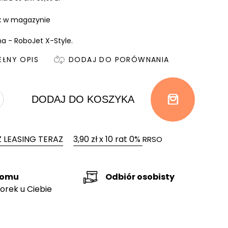
:
w magazynie
a - RoboJet X-Style.
EŁNY OPIS
DODAJ DO PORÓWNANIA
DODAJ DO KOSZYKA
 LEASING TERAZ
3,90 zł x 10 rat 0%
RRSO
domu
Odbiór osobisty
orek u Ciebie