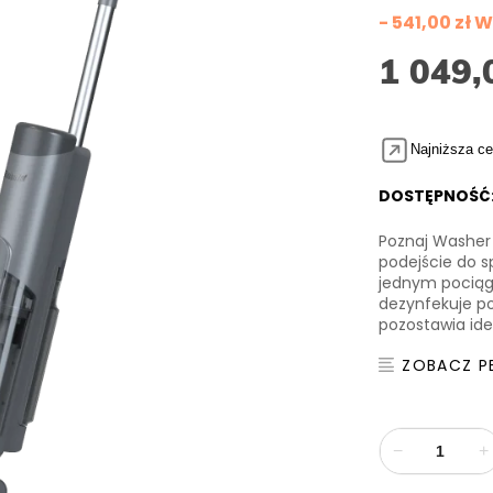
- 541,00 zł
1 049,
Najniższa ce
DOSTĘPNOŚĆ
Poznaj Washer
podejście do s
jednym pociągn
dezynfekuje po
pozostawia ide
ZOBACZ P
−
+