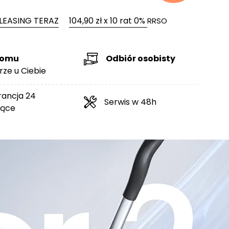
LEASING TERAZ
104,90 zł x 10 rat 0%
RRSO
domu
Odbiór osobisty
rze u Ciebie
ancja 24
Serwis w 48h
iące