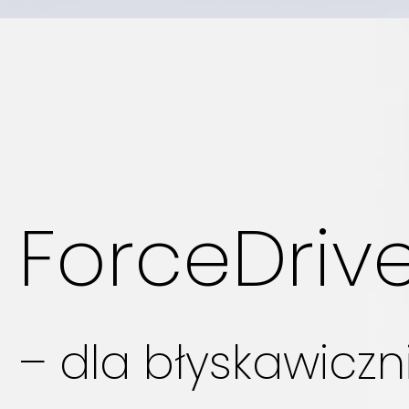
ForceDriv
– dla błyskawiczn