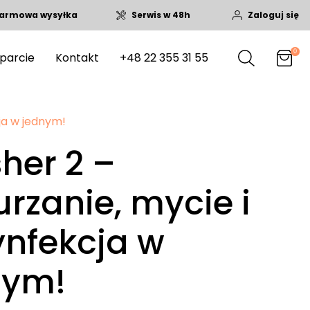
armowa wysyłka
Serwis w 48h
Zaloguj się
0
parcie
Kontakt
+48 22 355 31 55
ja w jednym!
her 2 –
rzanie, mycie i
ynfekcja w
nym!