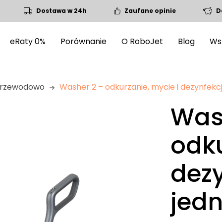
Dostawa w 24h
Zaufane opinie
D
eRaty 0%
Porównanie
O RoboJet
Blog
Ws
przewodowo
Washer 2 – odkurzanie, mycie i dezynfekc
Was
odku
dez
jed