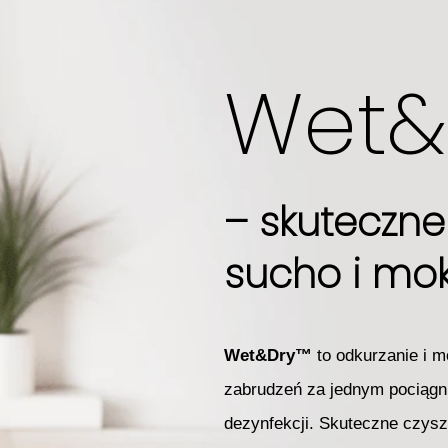
Wet
– skuteczne
sucho i mok
Wet&Dry™
to odkurzanie i 
zabrudzeń za jednym pociągn
dezynfekcji. Skuteczne czysz