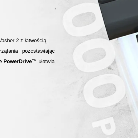
Washer 2 z łatwością
zątania i pozostawiając
ie
PowerDrive™
ułatwia