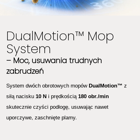
DualMotion™ Mop
System
– Moc, usuwania trudnych
zabrudzeń
System dwóch obrotowych mopów
DualMotion™
z
siłą nacisku
10 N
i prędkością
180 obr./min
skutecznie czyści podłogę, usuwając nawet
uporczywe, zaschnięte plamy.