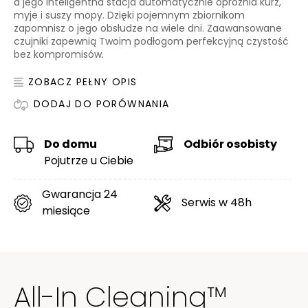
a jego inteligentna stacja automatycznie opróżnia kurz,
myje i suszy mopy. Dzięki pojemnym zbiornikom
zapomnisz o jego obsłudze na wiele dni. Zaawansowane
czujniki zapewnią Twoim podłogom perfekcyjną czystość
bez kompromisów.
ZOBACZ PEŁNY OPIS
DODAJ DO PORÓWNANIA
Do domu
Odbiór osobisty
Pojutrze u Ciebie
Gwarancja 24
Serwis w 48h
miesiące
All-In Cleaning™