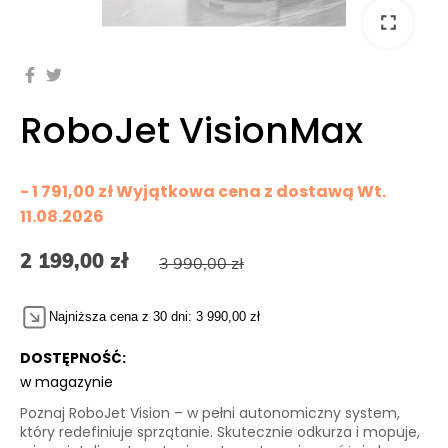
fullscreen
fullscreen
fullscreen
fullscreen
fullscreen
fullscreen
fullscreen
fullscreen
fullscreen
fullscreen
fullscreen
fullscreen
RoboJet VisionMax
- 1 791,00 zł Wyjątkowa cena z dostawą
Wt.
11.08.2026
2 199,00 zł
3 990,00 zł
Najniższa cena z 30 dni: 3 990,00 zł
DOSTĘPNOŚĆ:
w magazynie
Poznaj
RoboJet Vision
– w pełni autonomiczny system,
który redefiniuje sprzątanie. Skutecznie odkurza i mopuje,