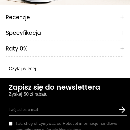
Recenzje
+
Specyfikacja
+
Raty 0%
+
Czytaj więcej
Zapisz się do newslettera
Zyskaj 50 zł rabatu
Tak, chcę otrzymywać od RoboJet informacje handlowe i
marketingowe w formie Newslettera.