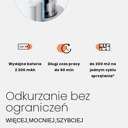
Wydajna bateria
Długi czas pracy
do 200 m2 na
2 200 mAh
do 60 min
jednym cyklu
sprzątania*
Odkurzanie bez
ograniczeń
WIĘCEJ,MOCNIEJ,SZYBCIEJ