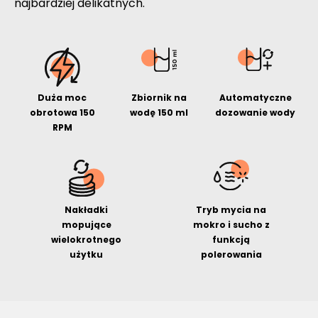
najbardziej delikatnych.
Duża moc
Zbiornik na
Automatyczne
obrotowa 150
wodę 150 ml
dozowanie wody
RPM
Nakładki
Tryb mycia na
mopujące
mokro i sucho z
wielokrotnego
funkcją
użytku
polerowania