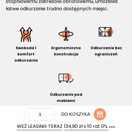
stopniowemu zakresowi obrotowemu, umożliwia
łatwe odkurzanie trudno dostępnych miejsc.
Swoboda I
Ergonomiczna
Odkurzanie bez
komfort
konstrukcja
ograniczeń
odkurzania
Odkurzanie pod
meblami
−
+
DO KOSZYKA
WEŹ LEASING TERAZ
134,90 zł x 10 rat 0%
RRSO