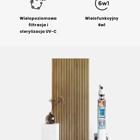
Wielopoziomowa
Wielofunkcyjny
filtracja i
6w1
sterylizacja UV-C