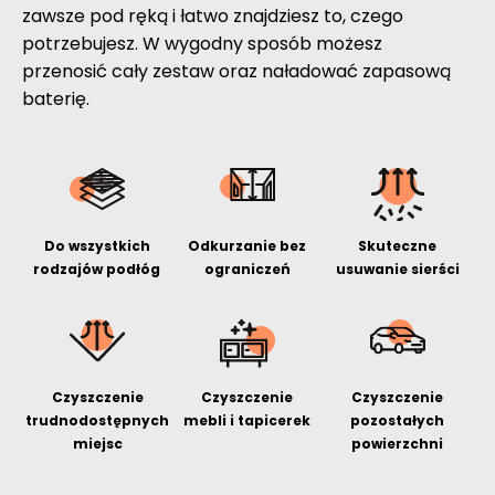
zawsze pod ręką i łatwo znajdziesz to, czego
potrzebujesz. W wygodny sposób możesz
przenosić cały zestaw oraz naładować zapasową
baterię.
Do wszystkich
Odkurzanie bez
Skuteczne
rodzajów podłóg
ograniczeń
usuwanie sierści
Czyszczenie
Czyszczenie
Czyszczenie
trudnodostępnych
mebli i tapicerek
pozostałych
miejsc
powierzchni