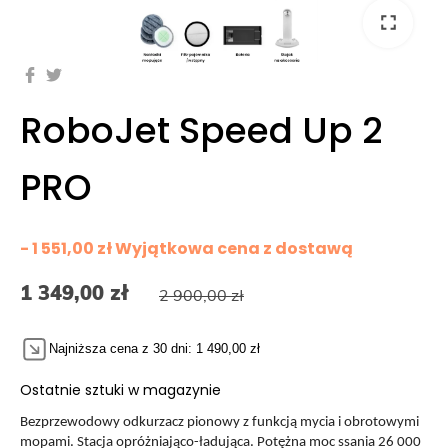
fullscreen
fullscreen
fullscreen
fullscreen
fullscreen
fullscreen
fullscreen
fullscreen
RoboJet Speed Up 2
PRO
- 1 551,00 zł Wyjątkowa cena z dostawą
1 349,00 zł
2 900,00 zł
Najniższa cena z 30 dni: 1 490,00 zł
Ostatnie sztuki w magazynie
Bezprzewodowy odkurzacz pionowy z funkcją mycia i obrotowymi
mopami. Stacja opróżniająco-ładująca. Potężna moc ssania 26 000