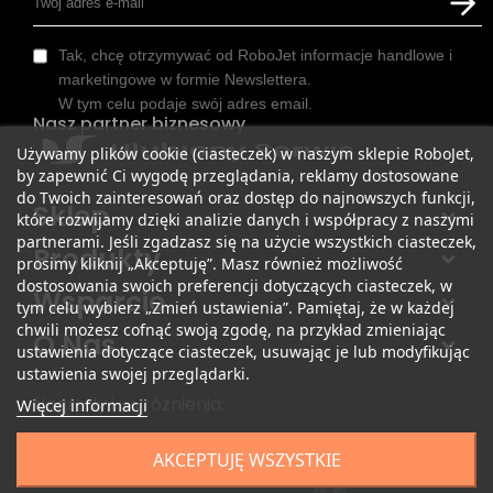
Tak, chcę otrzymywać od RoboJet informacje handlowe i
marketingowe w formie Newslettera.
W tym celu podaje swój adres email.
Nasz partner biznesowy
Używamy plików cookie (ciasteczek) w naszym sklepie RoboJet,
by zapewnić Ci wygodę przeglądania, reklamy dostosowane
do Twoich zainteresowań oraz dostęp do najnowszych funkcji,
Sklep
które rozwijamy dzięki analizie danych i współpracy z naszymi
partnerami. Jeśli zgadzasz się na użycie wszystkich ciasteczek,
Produkty
prosimy kliknij „Akceptuję”. Masz również możliwość
dostosowania swoich preferencji dotyczących ciasteczek, w
Wsparcie
tym celu wybierz „Zmień ustawienia”. Pamiętaj, że w każdej
chwili możesz cofnąć swoją zgodę, na przykład zmieniając
O Nas
ustawienia dotyczące ciasteczek, usuwając je lub modyfikując
ustawienia swojej przeglądarki.
Nagrody i wyróżnienia:
Więcej informacji
AKCEPTUJĘ WSZYSTKIE