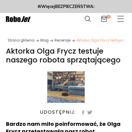
#iWięcejBEZPIECZEŃSTWA:
0
Strona główna
Blog
Recenzje
Aktorka Olga Frycz testuje na
Aktorka Olga Frycz testuje
naszego robota sprzątającego
UDOSTĘPNIJ:
Bardzo nam miło poinformować, że Olga
Frycz przetestowała nasz robot