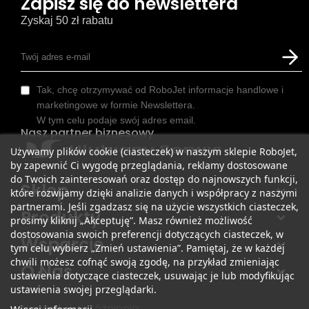
Zapisz się do newslettera
Zyskaj 50 zł rabatu
Tak, chcę otrzymywać od RoboJet informacje handlowe i
marketingowe w formie Newslettera.
W tym celu podaje swój adres email.
Nasz partner biznesowy
Używamy plików cookie (ciasteczek) w naszym sklepie RoboJet,
by zapewnić Ci wygodę przeglądania, reklamy dostosowane
do Twoich zainteresowań oraz dostęp do najnowszych funkcji,
Sklep
które rozwijamy dzięki analizie danych i współpracy z naszymi
partnerami. Jeśli zgadzasz się na użycie wszystkich ciasteczek,
Produkty
prosimy kliknij „Akceptuję”. Masz również możliwość
dostosowania swoich preferencji dotyczących ciasteczek, w
Wsparcie
tym celu wybierz „Zmień ustawienia”. Pamiętaj, że w każdej
chwili możesz cofnąć swoją zgodę, na przykład zmieniając
O Nas
ustawienia dotyczące ciasteczek, usuwając je lub modyfikując
ustawienia swojej przeglądarki.
Nagrody i wyróżnienia: