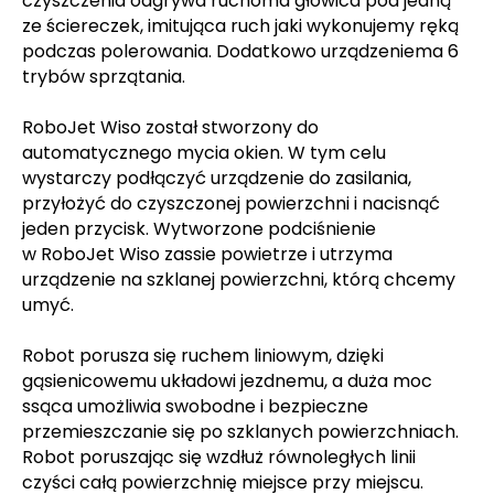
czyszczenia odgrywa ruchoma głowica pod jedną
ze ściereczek, imitująca ruch jaki wykonujemy ręką
podczas polerowania. Dodatkowo
urządzenie
ma 6
trybów sprzątania.
RoboJet Wiso został stworzony do
automatycznego mycia okien. W tym celu
wystarczy podłączyć urządzenie do zasilania,
przyłożyć do czyszczonej powierzchni i nacisnąć
jeden przycisk. Wytworzone podciśnienie
w RoboJet Wiso zassie powietrze i utrzyma
urządzenie na szklanej powierzchni, którą chcemy
umyć.
Robot porusza się ruchem liniowym, dzięki
gąsienicowemu układowi jezdnemu, a duża moc
ssąca umożliwia swobodne i bezpieczne
przemieszczanie się po szklanych powierzchniach.
Robot poruszając się wzdłuż równoległych linii
czyści całą powierzchnię miejsce przy miejscu.