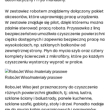
W
zestawie
z robotem znajdziemy dołączony pakiet
akcesoriów, które usprawniają pracę urządzenia.
W zestawie znajduje się pilot, dzięki któremu można
zdalnie sterować pracą robota. Przyssawka z liną
bezpieczeństwa umożliwia czyszczenie powierzchni
ciężko dostępnych i zapewnia bezpieczną pracę na
wysokościach, np. szklanych balkonów od
zewnętrznej strony. Płyn do mycia szyb oraz cztery
komplety ściereczek z mikrofibry, które po każdym
czyszczeniu wystarczy wyprać w pralce.
RoboJet Wiso
/
materiały prasowe
RoboJet Wiso jest przeznaczony do czyszczenia
różnych powierzchni gładkich, tj.: okna, lustra,
szklane ściany i balustrady, panele kuchenne,
szklane szafki, gabloty, stoły i drzwi. Ponadto nadaje
się do mycia kabin prysznicowych i parawanów