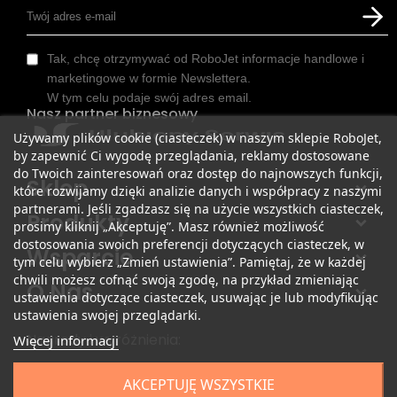
Tak, chcę otrzymywać od RoboJet informacje handlowe i
marketingowe w formie Newslettera.
W tym celu podaje swój adres email.
Nasz partner biznesowy
Używamy plików cookie (ciasteczek) w naszym sklepie RoboJet,
by zapewnić Ci wygodę przeglądania, reklamy dostosowane
do Twoich zainteresowań oraz dostęp do najnowszych funkcji,
Sklep
które rozwijamy dzięki analizie danych i współpracy z naszymi
partnerami. Jeśli zgadzasz się na użycie wszystkich ciasteczek,
Produkty
prosimy kliknij „Akceptuję”. Masz również możliwość
dostosowania swoich preferencji dotyczących ciasteczek, w
Wsparcie
tym celu wybierz „Zmień ustawienia”. Pamiętaj, że w każdej
chwili możesz cofnąć swoją zgodę, na przykład zmieniając
O Nas
ustawienia dotyczące ciasteczek, usuwając je lub modyfikując
ustawienia swojej przeglądarki.
Nagrody i wyróżnienia:
Więcej informacji
AKCEPTUJĘ WSZYSTKIE