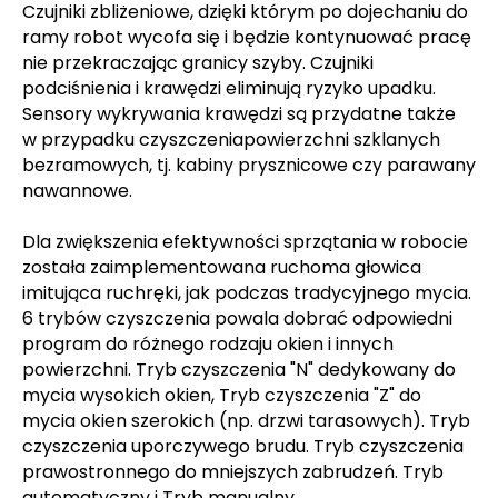
Czujniki zbliżeniowe, dzięki którym po dojechaniu do
ramy robot wycofa się i będzie kontynuować pracę
nie przekraczając granicy szyby. Czujniki
podciśnienia i krawędzi eliminują ryzyko upadku.
Sensory wykrywania krawędzi są przydatne także
w przypadku
czyszczenia
powierzchni szklanych
bezramowych, tj. kabiny prysznicowe czy parawany
nawannowe.
Dla zwiększenia efektywności sprzątania w robocie
została zaimplementowana ruchoma głowica
imitująca
ruch
ręki, jak podczas tradycyjnego mycia.
6 trybów czyszczenia powala dobrać odpowiedni
program do różnego rodzaju okien i innych
powierzchni. Tryb czyszczenia "N" dedykowany do
mycia wysokich okien, Tryb czyszczenia "Z" do
mycia okien szerokich (np. drzwi tarasowych). Tryb
czyszczenia uporczywego brudu. Tryb czyszczenia
prawostronnego do mniejszych zabrudzeń. Tryb
automatyczny i Tryb manualny.