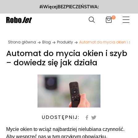
#iWięcejBEZPIECZEŃSTWA:
0
Strona główna
Blog
Produkty
Automat do mycia okien i szyb 
Automat do mycia okien i szyb
– dowiedz się jak działa
UDOSTĘPNIJ:
Mycie okien to wciąż najbardziej nielubiana czynność.
Aby wesprzeć nas w tym przykrym obowiązku,