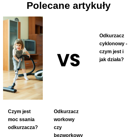
Polecane artykuły
Odkurzacz
cyklonowy -
czym jest i
jak działa?
Czym jest
Odkurzacz
moc ssania
workowy
odkurzacza?
czy
bezworkowy