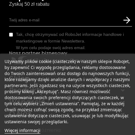
Zyskaj 50 zł rabatu
Tak, chcę otrzymywać od RoboJet informacje handlowe i
marketingowe w formie Newslettera.
W tym celu podaje swój adres email.
Nasz partner biznesowy
Używamy plików cookie (ciasteczek) w naszym sklepie RoboJet,
by zapewnić Ci wygodę przeglądania, reklamy dostosowane
do Twoich zainteresowań oraz dostęp do najnowszych funkcji,
Sklep
które rozwijamy dzięki analizie danych i współpracy z naszymi
partnerami. Jeśli zgadzasz się na użycie wszystkich ciasteczek,
Produkty
prosimy kliknij „Akceptuję”. Masz również możliwość
dostosowania swoich preferencji dotyczących ciasteczek, w
Wsparcie
tym celu wybierz „Zmień ustawienia”. Pamiętaj, że w każdej
chwili możesz cofnąć swoją zgodę, na przykład zmieniając
O Nas
ustawienia dotyczące ciasteczek, usuwając je lub modyfikując
ustawienia swojej przeglądarki.
Nagrody i wyróżnienia:
Więcej informacji