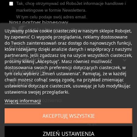
Tak, chcę otrzymywać od RoboJet informacje handlowe i
marketingowe w formie Newslettera.
W tym celu podaje swój adres email.
Nasz partner biznesowy
Używamy plików cookie (ciasteczek) w naszym sklepie RoboJet,
by zapewnić Ci wygodę przeglądania, reklamy dostosowane
do Twoich zainteresowań oraz dostęp do najnowszych funkcji,
Sklep
które rozwijamy dzięki analizie danych i współpracy z naszymi
partnerami. Jeśli zgadzasz się na użycie wszystkich ciasteczek,
Produkty
prosimy kliknij „Akceptuję”. Masz również możliwość
dostosowania swoich preferencji dotyczących ciasteczek, w
Wsparcie
tym celu wybierz „Zmień ustawienia”. Pamiętaj, że w każdej
chwili możesz cofnąć swoją zgodę, na przykład zmieniając
O Nas
ustawienia dotyczące ciasteczek, usuwając je lub modyfikując
ustawienia swojej przeglądarki.
Nagrody i wyróżnienia:
Więcej informacji
AKCEPTUJĘ WSZYSTKIE
ZMIEŃ USTAWIENIA