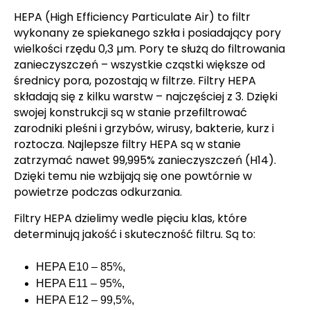
HEPA (High Efficiency Particulate Air) to filtr
wykonany ze spiekanego szkła i posiadający pory
wielkości rzędu 0,3 µm. Pory te służą do filtrowania
zanieczyszczeń – wszystkie cząstki większe od
średnicy pora, pozostają w filtrze. Filtry HEPA
składają się z kilku warstw – najczęściej z 3. Dzięki
swojej konstrukcji są w stanie przefiltrować
zarodniki pleśni i grzybów, wirusy, bakterie, kurz i
roztocza. Najlepsze filtry HEPA są w stanie
zatrzymać nawet 99,995% zanieczyszczeń (H14).
Dzięki temu nie wzbijają się one powtórnie w
powietrze podczas odkurzania.
Filtry HEPA dzielimy wedle pięciu klas, które
determinują jakość i skuteczność filtru. Są to:
HEPA E10 – 85%,
HEPA E11 – 95%,
HEPA E12 – 99,5%,