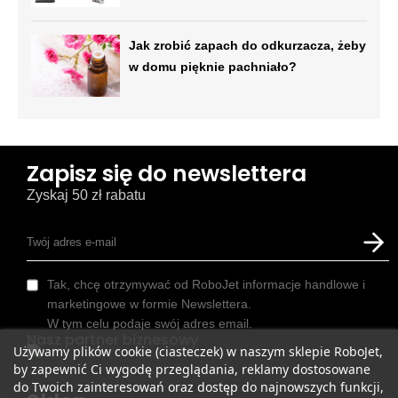
Jak zrobić zapach do odkurzacza, żeby
w domu pięknie pachniało?
Zapisz się do newslettera
Zyskaj 50 zł rabatu
Tak, chcę otrzymywać od RoboJet informacje handlowe i
marketingowe w formie Newslettera.
W tym celu podaje swój adres email.
Nasz partner biznesowy
Używamy plików cookie (ciasteczek) w naszym sklepie RoboJet,
by zapewnić Ci wygodę przeglądania, reklamy dostosowane
do Twoich zainteresowań oraz dostęp do najnowszych funkcji,