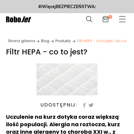
#iWięcejBEZPIECZEŃSTWA:
0
Strona główna
Blog
Produkty
Filtr HEPA - co to jest i do czego 
Filtr HEPA - co to jest?
UDOSTĘPNIJ:
Uczulenie na kurz dotyka coraz większą
ilość populacji. Alergia na roztocza, kurz
oraz inne alergeny to choroba XXI w., z