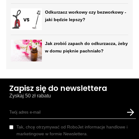
Odkurzacz workowy czy bezworkowy -
jaki będzie lepszy?
Jak zrobić zapach do odkurzacza, żeby
w domu pięknie pachniało?
Zapisz się do newslettera
Zyskaj 50 zł rabatu
Tak, chcę otrzymywać od RoboJet informacje handlowe i
marketingowe w formie Newslettera.