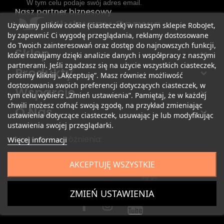
W tym celu podaje swój adres email.
Nasz partner biznesowy
Używamy plików cookie (ciasteczek) w naszym sklepie RoboJet,
by zapewnić Ci wygodę przeglądania, reklamy dostosowane
do Twoich zainteresowań oraz dostęp do najnowszych funkcji,
Sklep
które rozwijamy dzięki analizie danych i współpracy z naszymi
partnerami. Jeśli zgadzasz się na użycie wszystkich ciasteczek,
Produkty
prosimy kliknij „Akceptuję”. Masz również możliwość
dostosowania swoich preferencji dotyczących ciasteczek, w
Wsparcie
tym celu wybierz „Zmień ustawienia”. Pamiętaj, że w każdej
chwili możesz cofnąć swoją zgodę, na przykład zmieniając
O Nas
ustawienia dotyczące ciasteczek, usuwając je lub modyfikując
ustawienia swojej przeglądarki.
Nagrody i wyróżnienia:
Więcej informacji
AKCEPTUJĘ WSZYSTKIE
ZMIEŃ USTAWIENIA