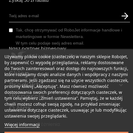
Zyskaj 50 zł rabatu
Tak, chcę otrzymywać od RoboJet informacje handlowe i
marketingowe w formie Newslettera.
W tym celu podaje swój adres email.
Nasz partner biznesowy
Używamy plików cookie (ciasteczek) w naszym sklepie RoboJet,
by zapewnić Ci wygodę przeglądania, reklamy dostosowane
do Twoich zainteresowań oraz dostęp do najnowszych funkcji,
Sklep
które rozwijamy dzięki analizie danych i współpracy z naszymi
partnerami. Jeśli zgadzasz się na użycie wszystkich ciasteczek,
Produkty
prosimy kliknij „Akceptuję”. Masz również możliwość
dostosowania swoich preferencji dotyczących ciasteczek, w
Wsparcie
tym celu wybierz „Zmień ustawienia”. Pamiętaj, że w każdej
chwili możesz cofnąć swoją zgodę, na przykład zmieniając
O Nas
ustawienia dotyczące ciasteczek, usuwając je lub modyfikując
ustawienia swojej przeglądarki.
Nagrody i wyróżnienia:
Więcej informacji