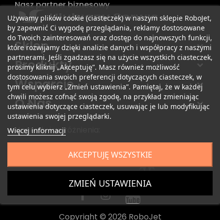
Nasz partner biznesowy
Używamy plików cookie (ciasteczek) w naszym sklepie RoboJet,
by zapewnić Ci wygodę przeglądania, reklamy dostosowane
do Twoich zainteresowań oraz dostęp do najnowszych funkcji,
Sklep
które rozwijamy dzięki analizie danych i współpracy z naszymi
partnerami. Jeśli zgadzasz się na użycie wszystkich ciasteczek,
Produkty
prosimy kliknij „Akceptuję”. Masz również możliwość
dostosowania swoich preferencji dotyczących ciasteczek, w
Wsparcie
tym celu wybierz „Zmień ustawienia”. Pamiętaj, że w każdej
chwili możesz cofnąć swoją zgodę, na przykład zmieniając
O Nas
ustawienia dotyczące ciasteczek, usuwając je lub modyfikując
ustawienia swojej przeglądarki.
Nagrody i wyróżnienia:
Więcej informacji
AKCEPTUJĘ WSZYSTKIE
ZMIEŃ USTAWIENIA
Copyright © 2026 RoboJet