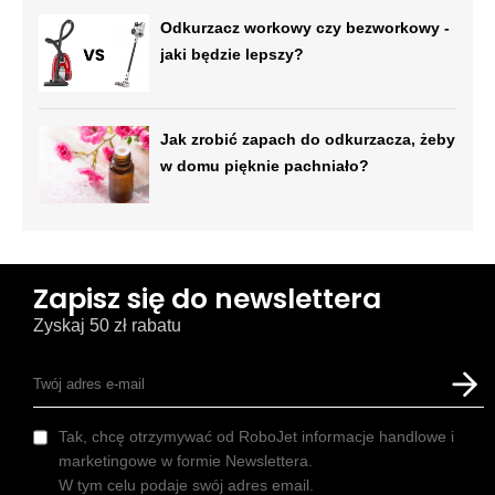
Odkurzacz workowy czy bezworkowy -
jaki będzie lepszy?
Jak zrobić zapach do odkurzacza, żeby
w domu pięknie pachniało?
Zapisz się do newslettera
Zyskaj 50 zł rabatu
Tak, chcę otrzymywać od RoboJet informacje handlowe i
marketingowe w formie Newslettera.
W tym celu podaje swój adres email.