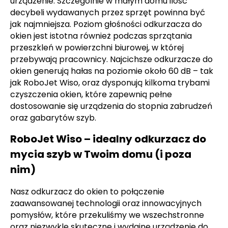
urządzenie. Szczególnie w małym domu ilość
decybeli wydawanych przez sprzęt powinna być
jak najmniejsza. Poziom głośności odkurzacza do
okien jest istotna również podczas sprzątania
przeszkleń w powierzchni biurowej, w której
przebywają pracownicy. Najcichsze odkurzacze do
okien generują hałas na poziomie około 60 dB – tak
jak RoboJet Wiso, oraz dysponują kilkoma trybami
czyszczenia okien, które zapewnią pełne
dostosowanie się urządzenia do stopnia zabrudzeń
oraz gabarytów szyb.
RoboJet Wiso – idealny odkurzacz do
mycia szyb w Twoim domu (i poza
nim)
Nasz odkurzacz do okien to połączenie
zaawansowanej technologii oraz innowacyjnych
pomysłów, które przekuliśmy we wszechstronne
oraz niezwykle skuteczne i wydajne urządzenie do