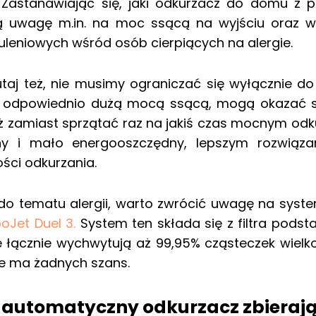
Zastanawiając się, jaki odkurzacz do domu z 
ą uwagę m.in. na moc ssącą na wyjściu oraz wy
zuleniowych wśród osób cierpiących na alergie.
utaj też, nie musimy ograniczać się wyłącznie d
 odpowiednio dużą mocą ssącą, mogą okazać się
ż zamiast sprzątać raz na jakiś czas mocnym odku
ny i mało energooszczędny, lepszym rozwiąza
ości odkurzania.
o tematu alergii, warto zwrócić uwagę na system
oJet Duel 3.
System ten składa się z filtra pods
e łącznie wychwytują aż 99,95% cząsteczek wielkoś
ie ma żadnych szans.
 automatyczny odkurzacz zbierają