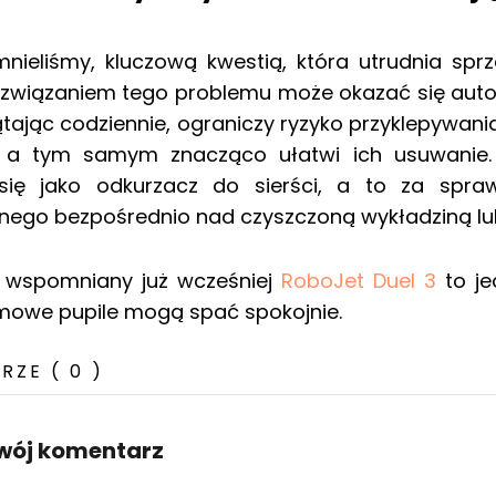
ieliśmy, kluczową kwestią, która utrudnia sprząt
ozwiązaniem tego problemu może okazać się autom
ątając codziennie, ograniczy ryzyko przyklepywani
, a tym samym znacząco ułatwi ich usuwanie.
się jako odkurzacz do sierści, a to za spr
nego bezpośrednio nad czyszczoną wykładziną l
, wspomniany już wcześniej
RoboJet Duel 3
to je
owe pupile mogą spać spokojnie.
ZE ( 0 )
wój komentarz