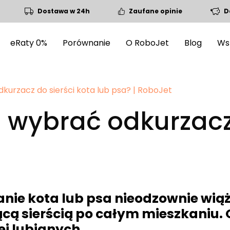
Dostawa w 24h
Zaufane opinie
D
eRaty 0%
Porównanie
O RoboJet
Blog
Ws
kurzacz do sierści kota lub psa? | RoboJet
i wybrać odkurzacz
nie kota lub psa nieodzownie wiąże 
cą sierścią po całym mieszkaniu. O
j lubianych...