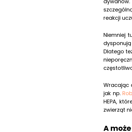
dywanów. 
szczególn
reakcji uc
Niemniej t
dysponują
Dlatego te
nieporęcz
częstotliw
Wracając d
jak np.
Rob
HEPA, któr
zwierząt n
A może