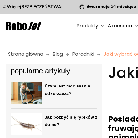
#iWięcejBEZPIECZEŃSTWA:
Gwarancja 24 miesiące
Produkty
Akcesoria
Strona główna
Blog
Poradniki
Jaki wybrać od
Jak
popularne artykuły
Czym jest moc ssania
odkurzacza?
Posiada
Jak pozbyć się rybików z
domu?
fruwają
najmnie