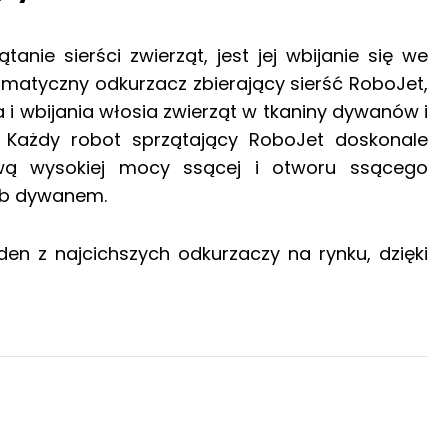
anie sierści zwierząt, jest jej wbijanie się we
atyczny odkurzacz zbierający sierść RoboJet,
a i wbijania włosia zwierząt w tkaniny dywanów i
 Każdy robot sprzątający RoboJet doskonale
awą wysokiej mocy ssącej i otworu ssącego
ub dywanem.
den z najcichszych odkurzaczy na rynku, dzięki