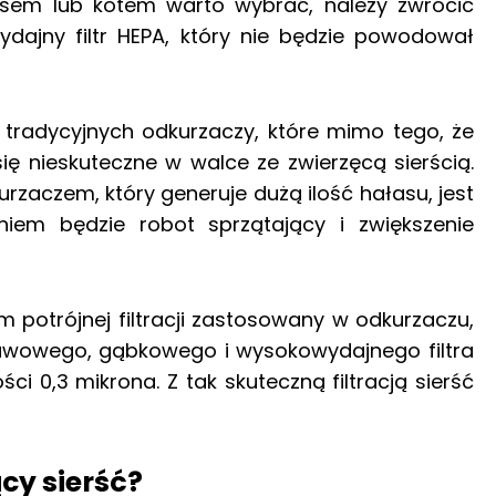
psem lub kotem warto wybrać, należy zwrócić
dajny filtr HEPA, który nie będzie powodował
o tradycyjnych odkurzaczy, które mimo tego, że
 nieskuteczne w walce ze zwierzęcą sierścią.
rzaczem, który generuje dużą ilość hałasu, jest
niem będzie
robot sprzątający i
zwiększenie
 potrójnej filtracji zastosowany w odkurzaczu,
tawowego, gąbkowego i wysokowydajnego filtra
ci 0,3 mikrona. Z tak skuteczną filtracją sierść
cy sierść?