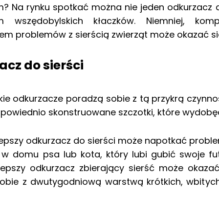
 Na rynku spotkać można nie jeden odkurzacz do 
m wszędobylskich kłaczków. Niemniej, kom
em problemów z sierścią zwierząt może okazać s
cz do sierści
kie odkurzacze poradzą sobie z tą przykrą czynno
powiednio skonstruowane szczotki, które wydobęd
epszy odkurzacz do sierści może napotkać problemy,
w domu psa lub kota, który lubi gubić swoje fu
lepszy odkurzacz zbierający sierść może okazać
sobie z dwutygodniową warstwą krótkich, wbityc