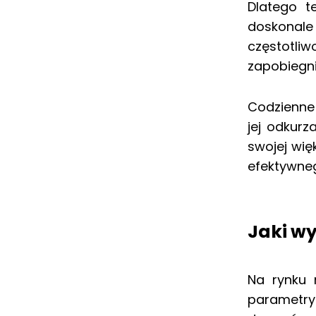
Dlatego t
doskonale
częstotliw
zapobiegnie
Codzienne 
jej odkur
swojej wię
efektywneg
Jaki wy
Na rynku 
parametry