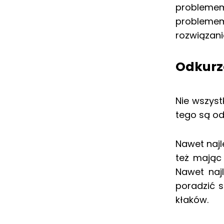
problemem?
probleme
rozwiązani
Odkurza
Nie wszyst
tego są od
Nawet najl
też mając 
Nawet naj
poradzić 
kłaków.