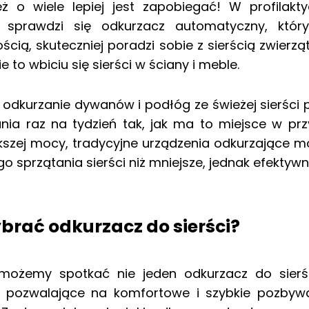
eż o wiele lepiej jest zapobiegać! W profilakt
 sprawdzi się odkurzacz automatyczny, który
ością, skuteczniej poradzi sobie z sierścią zwier
 to wbiciu się sierści w ściany i meble.
odkurzanie dywanów i podłóg ze świeżej sierści p
zania raz na tydzień tak, jak ma to miejsce w p
kszej mocy, tradycyjne urządzenia odkurzające 
o sprzątania sierści niż mniejsze, jednak efekty
brać odkurzacz do sierści?
możemy spotkać nie jeden odkurzacz do sierś
 pozwalające na komfortowe i szybkie pozbywani