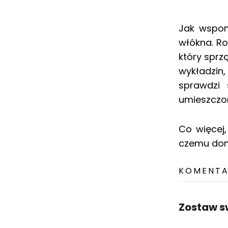
Jak wspomn
włókna. R
który sprz
wykładzin
sprawdzi 
umieszczo
Co więcej
czemu dom
KOMENTAR
Zostaw s