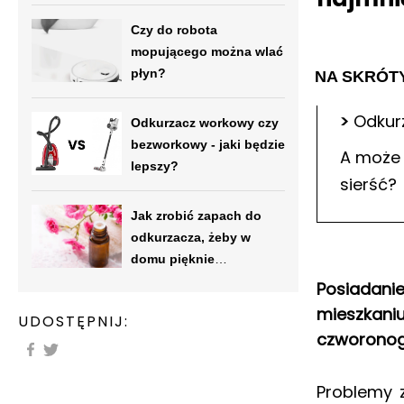
Czy do robota
mopującego można wlać
płyn?
NA SKRÓT
>
Odkur
Odkurzacz workowy czy
bezworkowy - jaki będzie
A może 
lepszy?
sierść?
Jak zrobić zapach do
odkurzacza, żeby w
domu pięknie
pachniało?
Posiadani
mieszkaniu
UDOSTĘPNIJ:
czworonogó
Problemy z