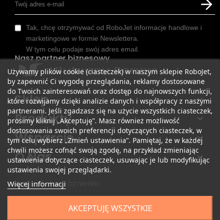
Tak, chcę otrzymywać od RoboJet informacje handlowe i
marketingowe w formie Newslettera.
W tym celu podaje swój adres email.
Nasz partner biznesowy
Używamy plików cookie (ciasteczek) w naszym sklepie RoboJet,
by zapewnić Ci wygodę przeglądania, reklamy dostosowane
do Twoich zainteresowań oraz dostęp do najnowszych funkcji,
Sklep
które rozwijamy dzięki analizie danych i współpracy z naszymi
partnerami. Jeśli zgadzasz się na użycie wszystkich ciasteczek,
Produkty
prosimy kliknij „Akceptuję”. Masz również możliwość
dostosowania swoich preferencji dotyczących ciasteczek, w
Wsparcie
tym celu wybierz „Zmień ustawienia”. Pamiętaj, że w każdej
chwili możesz cofnąć swoją zgodę, na przykład zmieniając
O Nas
ustawienia dotyczące ciasteczek, usuwając je lub modyfikując
ustawienia swojej przeglądarki.
Nagrody i wyróżnienia:
Więcej informacji
AKCEPTUJĘ WSZYSTKIE