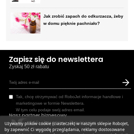
Jak zrobić zapach do odkurzacza, żeby
w domu pięknie pachniało?
Zapisz się do newslettera
Zyskaj 50 zł rabatu
Tak, chcę otrzymywać od RoboJet informacje handlowe i
marketingowe w formie Newslettera.
W tym celu podaje swój adres email.
Nasz partner biznesowy
Używamy plików cookie (ciasteczek) w naszym sklepie RoboJet,
by zapewnić Ci wygodę przeglądania, reklamy dostosowane