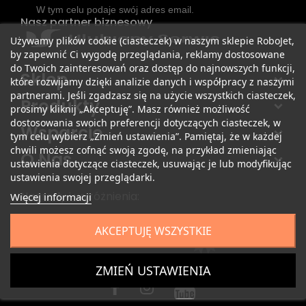
W tym celu podaje swój adres email.
Nasz partner biznesowy
Używamy plików cookie (ciasteczek) w naszym sklepie RoboJet,
by zapewnić Ci wygodę przeglądania, reklamy dostosowane
do Twoich zainteresowań oraz dostęp do najnowszych funkcji,
Sklep
które rozwijamy dzięki analizie danych i współpracy z naszymi
partnerami. Jeśli zgadzasz się na użycie wszystkich ciasteczek,
Produkty
prosimy kliknij „Akceptuję”. Masz również możliwość
dostosowania swoich preferencji dotyczących ciasteczek, w
Wsparcie
tym celu wybierz „Zmień ustawienia”. Pamiętaj, że w każdej
chwili możesz cofnąć swoją zgodę, na przykład zmieniając
O Nas
ustawienia dotyczące ciasteczek, usuwając je lub modyfikując
ustawienia swojej przeglądarki.
Nagrody i wyróżnienia:
Więcej informacji
AKCEPTUJĘ WSZYSTKIE
ZMIEŃ USTAWIENIA