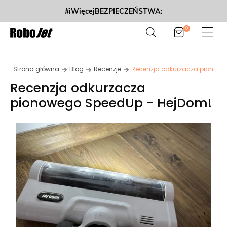
#iWięcejBEZPIECZEŃSTWA:
0
Strona główna
Blog
Recenzje
Recenzja odkurzacza pionowe
Recenzja odkurzacza
pionowego SpeedUp - HejDom!