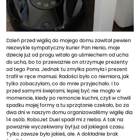
Dzień przed wigilią do mojego domu zawitał pewien
niezwykle sympatyczny kurier Pan Henio, moje
dziecię już od progu witało go uśmiechem od ucha
do ucha, bo to przeważnie on otrzymuje prezenty
od tego Pana. Jednak tu zmyłka pomyła i prezent
trafił w ręce mamusi. Radości było co niemiara, jak
tylko zobaczyłam, co do mnie przyjechało. I to
przed samymi świętami, lepiej być nie mogło w
momencie, kiedy po remoncie kuchni, czyli w chwili
spadku mojej formy a tu sprzątanie czekało, bo za
dwa dni w naszym domu organizowaliśmy wigilię dla
14 osób.
RoboJet
Duel
spadł mi z nieba. A tak na
poważnie wyczekiwany był już od jakiegoś czasu.
Tylko zawsze było jakieś, ale. A dokładnie brak