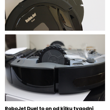
RoboJet Duel to on od kilku tygodni