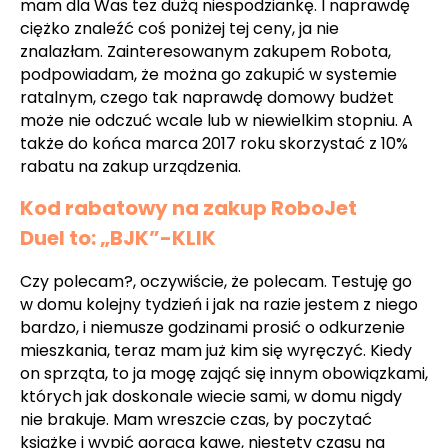
mam dla Was tez dużą niespodziankę. I naprawdę
ciężko znaleźć coś poniżej tej ceny, ja nie
znalazłam
. Zainteresowanym zakupem Robota,
podpowiadam, że można go zakupić w systemie
ratalnym, czego tak naprawdę domowy budżet
może nie odczuć wcale lub w niewielkim stopniu. A
także do końca marca 2017 roku skorzystać z 10%
rabatu na zakup urządzenia.
Kod rabatowy na zakup RoboJet
Duel to: „BJK”-KLIK
Czy polecam?, oczywiście, że polecam. Testuję go
w domu kolejny tydzień i jak na razie jestem z niego
bardzo, i niemusze godzinami prosić o odkurzenie
mieszkania, teraz mam już kim się wyręczyć. Kiedy
on sprząta, to ja mogę zająć się innym obowiązkami,
których jak doskonale wiecie sami, w domu nigdy
nie brakuje. Mam wreszcie czas, by poczytać
książkę i wypić gorąca kawę, niestety czasu na