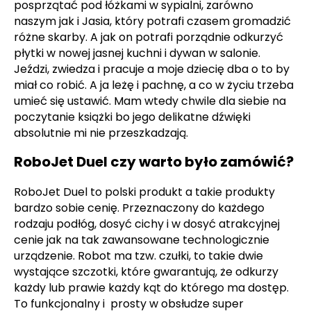
posprzątać pod łóżkami w sypialni, zarówno
naszym jak i Jasia, który potrafi czasem gromadzić
różne skarby. A jak on potrafi porządnie odkurzyć
płytki w nowej jasnej kuchni i dywan w salonie.
Jeździ, zwiedza i pracuje a moje dziecię dba o to by
miał co robić. A ja leżę i pachnę, a co w życiu trzeba
umieć się ustawić. Mam wtedy chwile dla siebie na
poczytanie książki bo jego delikatne dźwięki
absolutnie mi nie przeszkadzają.
RoboJet Duel czy warto było zamówić?
RoboJet Duel to polski produkt a takie produkty
bardzo sobie cenię. Przeznaczony do każdego
rodzaju podłóg, dosyć cichy i w dosyć atrakcyjnej
cenie jak na tak zawansowane technologicznie
urządzenie
. Robot ma tzw. czułki, to takie dwie
wystające szczotki, które gwarantują, że odkurzy
każdy lub prawie każdy kąt do którego ma dostęp.
To funkcjonalny i prosty w obsłudze super