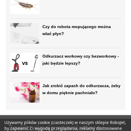
Czy do robota mopującego można
wlać płyn?
Odkurzacz workowy czy bezworkowy -
jaki będzie lepszy?
Jak zrobić zapach do odkurzacza, żeby
w domu pięknie pachniało?
Używamy plików cookie (ciasteczek) w naszym sklepie RoboJet,
Zapisz się do newslettera
by zapewnić Ci wygodę przeglądania, reklamy dostosowane