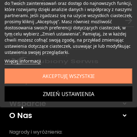
do Twoich zainteresowań oraz dostęp do najnowszych funkcji,
Zyskaj 50 zł rabatu
które rozwijamy dzięki analizie danych i współpracy z naszymi
partnerami. Jeśli zgadzasz się na użycie wszystkich ciasteczek,
prosimy kliknij „Akceptuję”. Masz również możliwość
dostosowania swoich preferencji dotyczących ciasteczek, w
tym celu wybierz „Zmień ustawienia”. Pamiętaj, że w każdej
Tak, chcę otrzymywać od RoboJet informacje handlowe i
chwili możesz cofnąć swoją zgodę, na przykład zmieniając
marketingowe w formie Newslettera.
ustawienia dotyczące ciasteczek, usuwając je lub modyfikując
W tym celu podaje swój adres email.
ustawienia swojej przeglądarki.
Nasz partner biznesowy
Więcej informacji
AKCEPTUJĘ WSZYSTKIE
Sklep
Produkty
ZMIEŃ USTAWIENIA
Wsparcie
O Nas
Nagrody i wyróżnienia: