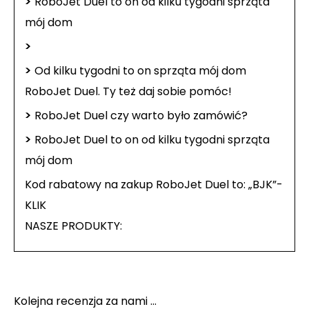
>
RoboJet Duel to on od kilku tygodni sprząta
mój dom
>
>
Od kilku tygodni to on sprząta mój dom
RoboJet Duel. Ty też daj sobie pomóc!
>
RoboJet Duel czy warto było zamówić?
>
RoboJet Duel to on od kilku tygodni sprząta
mój dom
Kod rabatowy na zakup RoboJet Duel to: „BJK”-
KLIK
NASZE PRODUKTY:
Kolejna recenzja za nami ...