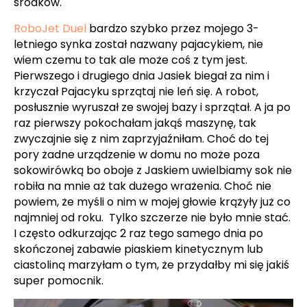
środków.
RoboJet Duel
bardzo szybko przez mojego 3-
letniego synka został nazwany pajacykiem, nie
wiem czemu to tak ale może coś z tym jest.
Pierwszego i drugiego dnia Jasiek biegał za nim i
krzyczał Pajacyku sprzątaj nie leń się. A robot,
posłusznie wyruszał ze swojej bazy i sprzątał. A ja po
raz pierwszy pokochałam jakąś maszynę, tak
zwyczajnie się z nim zaprzyjaźniłam. Choć do tej
pory żadne urządzenie w domu no może poza
sokowirówką bo oboje z Jaskiem uwielbiamy sok nie
robiła na mnie aż tak dużego wrażenia. Choć nie
powiem, że myśli o nim w mojej głowie krążyły już co
najmniej od roku. Tylko szczerze nie było mnie stać.
I często odkurzając 2 raz tego samego dnia po
skończonej zabawie piaskiem kinetycznym lub
ciastoliną marzyłam o tym, że przydałby mi się jakiś
super pomocnik.