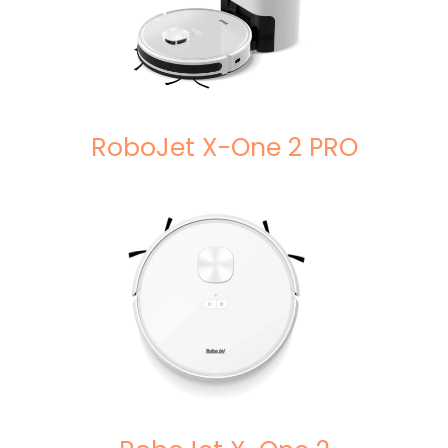
RoboJet X-One 2 PRO