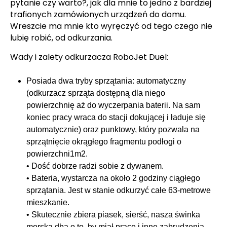
pytanie czy warto?, jak dla mnie to jedno z bardziej
trafionych zamówionych urządzeń do domu.
Wreszcie ma mnie kto wyręczyć od tego czego nie
lubię robić, od odkurzania.
Wady i zalety odkurzacza RoboJet
Duel
:
Posiada dwa tryby sprzątania: automatyczny
(odkurzacz sprząta dostępną dla niego
powierzchnię aż do wyczerpania baterii. Na sam
koniec pracy wraca do stacji dokującej i ładuje się
automatycznie) oraz punktowy, który pozwala na
sprzątnięcie okrągłego fragmentu podłogi o
powierzchni1m2.
• Dość dobrze radzi sobie z dywanem.
• Bateria, wystarcza na około 2 godziny ciągłego
sprzątania. Jest w stanie odkurzyć całe 63-metrowe
mieszkanie.
• Skutecznie zbiera piasek, sierść, nasza świnka
morska dba o to, by miał pracę i inne zabrudzenia.