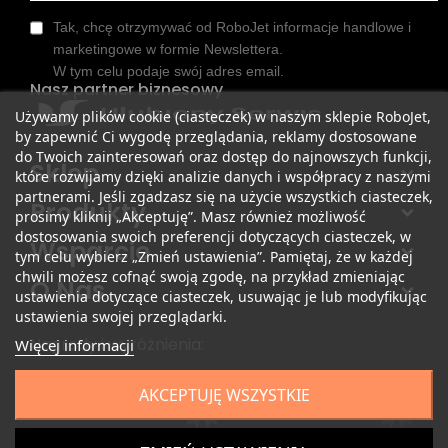
Tak, chcę otrzymywać od RoboJet informacje handlowe i
marketingowe w formie Newslettera.
W tym celu podaje swój adres email.
Nasz partner biznesowy
Używamy plików cookie (ciasteczek) w naszym sklepie RoboJet,
by zapewnić Ci wygodę przeglądania, reklamy dostosowane
do Twoich zainteresowań oraz dostęp do najnowszych funkcji,
Sklep
które rozwijamy dzięki analizie danych i współpracy z naszymi
partnerami. Jeśli zgadzasz się na użycie wszystkich ciasteczek,
Produkty
prosimy kliknij „Akceptuję”. Masz również możliwość
dostosowania swoich preferencji dotyczących ciasteczek, w
Wsparcie
tym celu wybierz „Zmień ustawienia”. Pamiętaj, że w każdej
chwili możesz cofnąć swoją zgodę, na przykład zmieniając
O Nas
ustawienia dotyczące ciasteczek, usuwając je lub modyfikując
ustawienia swojej przeglądarki.
Nagrody i wyróżnienia:
Więcej informacji
AKCEPTUJĘ WSZYSTKIE