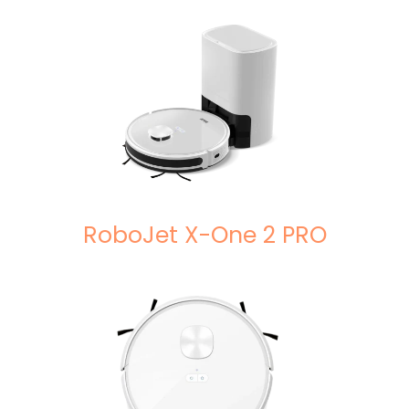
RoboJet X-One 2 PRO