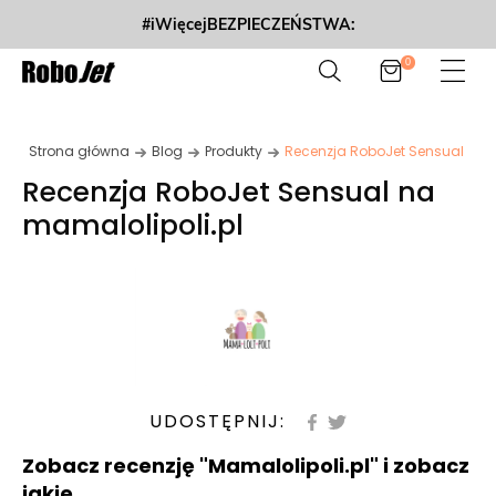
#iWięcejBEZPIECZEŃSTWA:
0
Strona główna
Blog
Produkty
Recenzja RoboJet Sensual na m
Recenzja RoboJet Sensual na
mamalolipoli.pl
UDOSTĘPNIJ:
Zobacz recenzję "Mamalolipoli.pl" i zobacz
jakie...