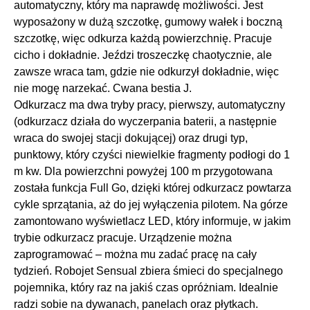
automatyczny, który ma naprawdę możliwości. Jest
wyposażony w dużą szczotkę, gumowy wałek i boczną
szczotkę, więc odkurza każdą powierzchnię. Pracuje
cicho i dokładnie. Jeździ troszeczkę chaotycznie, ale
zawsze wraca tam, gdzie nie odkurzył dokładnie, więc
nie mogę narzekać. Cwana bestia J.
Odkurzacz ma dwa tryby pracy, pierwszy, automatyczny
(odkurzacz działa do wyczerpania baterii, a następnie
wraca do swojej stacji dokującej) oraz drugi typ,
punktowy, który czyści niewielkie fragmenty podłogi do 1
m kw. Dla powierzchni powyżej 100 m przygotowana
została funkcja Full Go, dzięki której odkurzacz powtarza
cykle sprzątania, aż do jej wyłączenia pilotem. Na górze
zamontowano wyświetlacz LED, który informuje, w jakim
trybie odkurzacz pracuje. Urządzenie można
zaprogramować – można mu zadać pracę na cały
tydzień. Robojet Sensual zbiera śmieci do specjalnego
pojemnika, który raz na jakiś czas opróżniam. Idealnie
radzi sobie na dywanach, panelach oraz płytkach.