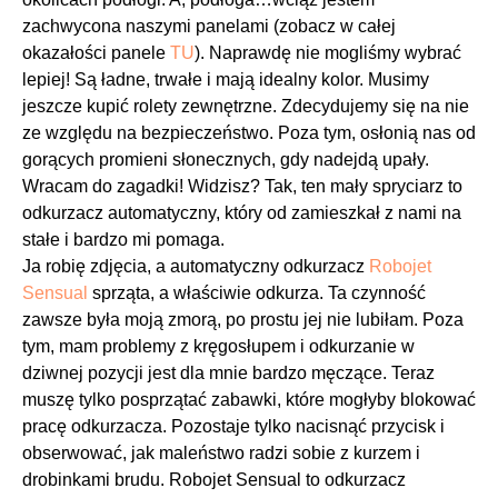
zachwycona naszymi panelami (zobacz w całej
okazałości panele
TU
). Naprawdę nie mogliśmy wybrać
lepiej! Są ładne, trwałe i mają idealny kolor. Musimy
jeszcze kupić rolety zewnętrzne. Zdecydujemy się na nie
ze względu na bezpieczeństwo. Poza tym, osłonią nas od
gorących promieni słonecznych, gdy nadejdą upały.
Wracam do zagadki! Widzisz? Tak, ten mały spryciarz to
odkurzacz automatyczny, który od zamieszkał z nami na
stałe i bardzo mi pomaga.
Ja robię zdjęcia, a automatyczny odkurzacz
Robojet
Sensual
sprząta, a właściwie odkurza. Ta czynność
zawsze była moją zmorą, po prostu jej nie lubiłam. Poza
tym, mam problemy z kręgosłupem i odkurzanie w
dziwnej pozycji jest dla mnie bardzo męczące. Teraz
muszę tylko posprzątać zabawki, które mogłyby blokować
pracę odkurzacza. Pozostaje tylko nacisnąć przycisk i
obserwować, jak maleństwo radzi sobie z kurzem i
drobinkami brudu. Robojet Sensual to odkurzacz