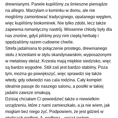
drewnianymi. Panele kupiliśmy za śmieszne pieniądze
na allegro. Marzyłam o kominku w domu, ale nie
mogliśmy zamontować tradycyjnego, opalanego węglem,
więc kupiliśmy biokominek. Nie tylko zdobi, lecz także
zapewnia romantyczny nastrój. Wiosenne chłody były dla
nas znośne, gdyś piliśmy przy nim ciepłą herbatę i
spędzaliśmy razem cudowne chwile.
Strefa jadalniana to połączenie prostego, drewnianego
stołu z krzesłami w stylu skandynawskim, wyposażonymi
w metalowy stelaż. Krzesła mają miękkie siedzisko, więc
są bardzo wygodne. Stół zaś jest bardzo stabilny. Poza
tym, można go powiększyć, więc sprawdzi się także
wtedy, gdy odwiedzi nas cala rodzina. Cały komplet
idealnie pasuje do naszego salonu, a posiłki w takiej
jadalni zawsze smakują.
Dzisiaj chciałam Ci powiedzieć także o niewielkim
urządzeniu, które z nami zamieszkało, a ja nie wiem, jak
mogłam bez niego żyć. Podpowiem, że jest gdzieś w
okolicach podłogi. A, podłoga…wciąż jestem