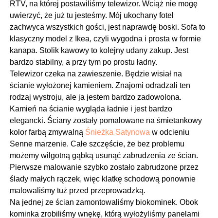
RTV, na której postawiliśmy telewizor. Wciąż nie mogę
uwierzyć, że już tu jesteśmy. Mój ukochany fotel
zachwyca wszystkich gości, jest naprawdę boski. Sofa to
klasyczny model z Ikea, czyli wygodna i prosta w formie
kanapa. Stolik kawowy to kolejny udany zakup. Jest
bardzo stabilny, a przy tym po prostu ładny.
Telewizor czeka na zawieszenie. Będzie wisiał na
ścianie wyłożonej kamieniem. Znajomi odradzali ten
rodzaj wystroju, ale ja jestem bardzo zadowolona.
Kamień na ścianie wygląda ładnie i jest bardzo
elegancki. Ściany zostały pomalowane na śmietankowy
kolor farbą zmywalną
Śnieżka Satynowa
w odcieniu
Senne marzenie. Całe szczęście, że bez problemu
możemy wilgotną gąbką usunąć zabrudzenia ze ścian.
Pierwsze malowanie szybko zostało zabrudzone przez
ślady małych rączek, więc klatkę schodową ponownie
malowaliśmy tuż przed przeprowadzką.
Na jednej ze ścian zamontowaliśmy biokominek. Obok
kominka zrobiliśmy wnękę, którą wyłożyliśmy panelami