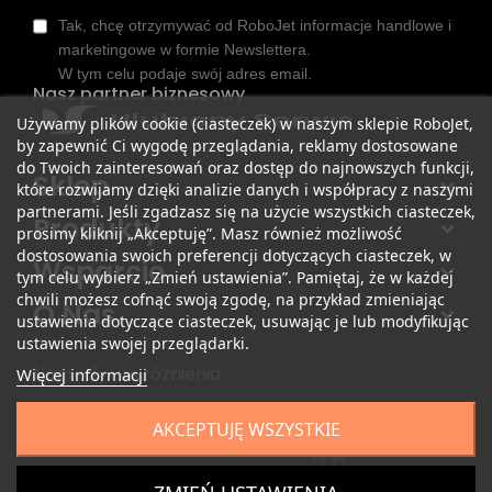
Tak, chcę otrzymywać od RoboJet informacje handlowe i
marketingowe w formie Newslettera.
W tym celu podaje swój adres email.
Nasz partner biznesowy
Używamy plików cookie (ciasteczek) w naszym sklepie RoboJet,
by zapewnić Ci wygodę przeglądania, reklamy dostosowane
do Twoich zainteresowań oraz dostęp do najnowszych funkcji,
Sklep
które rozwijamy dzięki analizie danych i współpracy z naszymi
partnerami. Jeśli zgadzasz się na użycie wszystkich ciasteczek,
Produkty
prosimy kliknij „Akceptuję”. Masz również możliwość
dostosowania swoich preferencji dotyczących ciasteczek, w
Wsparcie
tym celu wybierz „Zmień ustawienia”. Pamiętaj, że w każdej
chwili możesz cofnąć swoją zgodę, na przykład zmieniając
O Nas
ustawienia dotyczące ciasteczek, usuwając je lub modyfikując
ustawienia swojej przeglądarki.
Nagrody i wyróżnienia:
Więcej informacji
AKCEPTUJĘ WSZYSTKIE