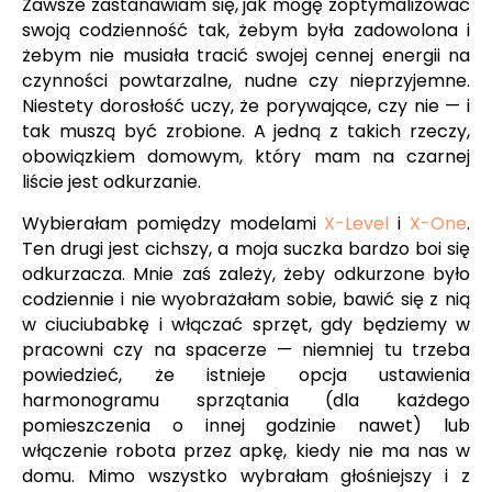
Zawsze zastanawiam się, jak mogę zoptymalizować
swoją codzienność tak, żebym była zadowolona i
żebym nie musiała tracić swojej cennej energii na
czynności powtarzalne, nudne czy nieprzyjemne.
Niestety dorosłość uczy, że porywające, czy nie — i
tak muszą być zrobione. A jedną z takich rzeczy,
obowiązkiem domowym, który mam na czarnej
liście jest odkurzanie.
Wybierałam pomiędzy modelami
X-Level
i
X-One
.
Ten drugi jest cichszy, a moja suczka bardzo boi się
odkurzacza. Mnie zaś zależy, żeby odkurzone było
codziennie i nie wyobrażałam sobie, bawić się z nią
w ciuciubabkę i włączać sprzęt, gdy będziemy w
pracowni czy na spacerze — niemniej tu trzeba
powiedzieć, że istnieje opcja ustawienia
harmonogramu sprzątania (dla każdego
pomieszczenia o innej godzinie nawet) lub
włączenie robota przez apkę, kiedy nie ma nas w
domu. Mimo wszystko wybrałam głośniejszy i z