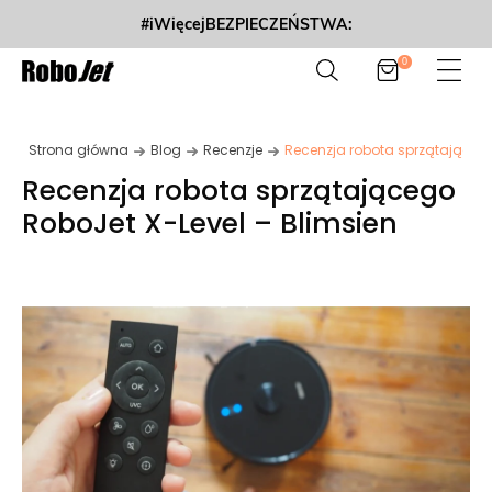
#iWięcejBEZPIECZEŃSTWA:
0
Strona główna
Blog
Recenzje
Recenzja robota sprzątającego
Recenzja robota sprzątającego
RoboJet X-Level – Blimsien