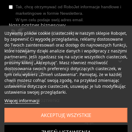
Tak, chcę otrzymywać od RoboJet informacje handlowe i
marketingowe w formie Newslettera.
W tym celu podaje swój adres email.
Nasz partner biznesowy
Używamy plików cookie (ciasteczek) w naszym sklepie RoboJet,
by zapewnić Ci wygodę przeglądania, reklamy dostosowane
do Twoich zainteresowań oraz dostęp do najnowszych funkcji,
Sklep
które rozwijamy dzięki analizie danych i współpracy z naszymi
partnerami. Jeśli zgadzasz się na użycie wszystkich ciasteczek,
Produkty
prosimy kliknij „Akceptuję”. Masz również możliwość
dostosowania swoich preferencji dotyczących ciasteczek, w
Wsparcie
tym celu wybierz „Zmień ustawienia”. Pamiętaj, że w każdej
chwili możesz cofnąć swoją zgodę, na przykład zmieniając
O Nas
ustawienia dotyczące ciasteczek, usuwając je lub modyfikując
ustawienia swojej przeglądarki.
Nagrody i wyróżnienia:
Więcej informacji
AKCEPTUJĘ WSZYSTKIE