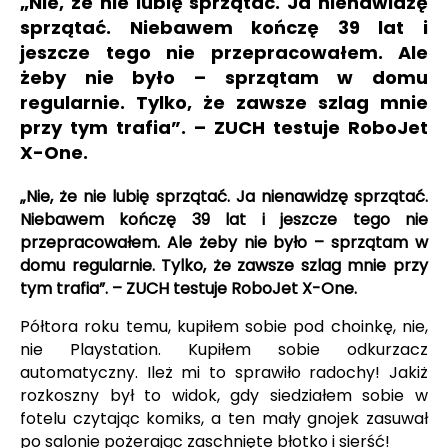
„Nie, że nie lubię sprzątać. Ja nienawidzę
sprzątać. Niebawem kończę 39 lat i
jeszcze tego nie przepracowałem. Ale
żeby nie było – sprzątam w domu
regularnie. Tylko, że zawsze szlag mnie
przy tym trafia”. – ZUCH testuje RoboJet
X-One.
„Nie, że nie lubię sprzątać. Ja nienawidzę sprzątać.
Niebawem kończę 39 lat i jeszcze tego nie
przepracowałem. Ale żeby nie było – sprzątam w
domu regularnie. Tylko, że zawsze szlag mnie przy
tym trafia”. – ZUCH testuje RoboJet X-One.
Półtora roku temu, kupiłem sobie pod choinkę, nie,
nie Playstation. Kupiłem sobie odkurzacz
automatyczny. Ileż mi to sprawiło radochy! Jakiż
rozkoszny był to widok, gdy siedziałem sobie w
fotelu czytając komiks, a ten mały gnojek zasuwał
po salonie pożerając zaschnięte błotko i sierść!