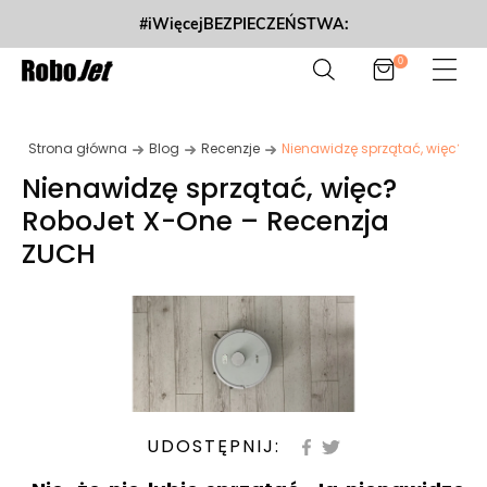
#iWięcejBEZPIECZEŃSTWA:
0
Strona główna
Blog
Recenzje
Nienawidzę sprzątać, więc? R
Nienawidzę sprzątać, więc?
RoboJet X-One – Recenzja
ZUCH
UDOSTĘPNIJ: