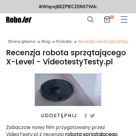
#iWięcejBEZPIECZEŃSTWA:
0
Strona główna
Blog
Produkty
Recenzja robota sprzątającego 
Recenzja robota sprzątającego
X-Level - VideotestyTesty.pl
UDOSTĘPNIJ:
Zobaczcie nowy film przygotowany przez
VideoTesty.pl z recenzją
robota sprzątającego