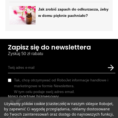
Jak zrobić zapach do odkurzacza, żeby
w domu pięknie pachniało?
Zapisz się do newslettera
Zyskaj 50 zł rabatu
Tak, chcę otrzymywać od RoboJet informacje handlowe i
marketingowe w formie Newslettera.
W tym celu podaje swój adres email.
Nasz partner biznesowy
Używamy plików cookie (ciasteczek) w naszym sklepie RoboJet,
by zapewnić Ci wygodę przeglądania, reklamy dostosowane
do Twoich zainteresowań oraz dostęp do najnowszych funkcji,