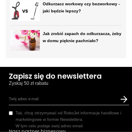
Odkurzacz workowy czy bezworkowy -
jaki będzie lepszy?
Jak zrobić zapach do odkurzacza, żeby
w domu pięknie pachniało?
Zapisz się do newslettera
Zyskaj 50 zł rabatu
Tak, chcę otrzymywać od RoboJet informacje handlowe i
marketingowe w formie Newslettera.
W tym celu podaje swój adres email.
Nasz partner biznesowy