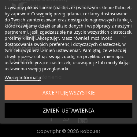
Używamy plików cookie (ciasteczek) w naszym sklepie RoboJet,
by zapewnić Ci wygodę przeglądania, reklamy dostosowane
do Twoich zainteresowań oraz dostęp do najnowszych funkcji,
Sklep
które rozwijamy dzięki analizie danych i współpracy z naszymi
partnerami. Jeśli zgadzasz się na użycie wszystkich ciasteczek,
Produkty
prosimy kliknij „Akceptuję”. Masz również możliwość
dostosowania swoich preferencji dotyczących ciasteczek, w
Wsparcie
tym celu wybierz „Zmień ustawienia”. Pamiętaj, że w każdej
chwili możesz cofnąć swoją zgodę, na przykład zmieniając
O Nas
ustawienia dotyczące ciasteczek, usuwając je lub modyfikując
ustawienia swojej przeglądarki.
Nagrody i wyróżnienia:
Więcej informacji
AKCEPTUJĘ WSZYSTKIE
ZMIEŃ USTAWIENIA
Copyright © 2026 RoboJet