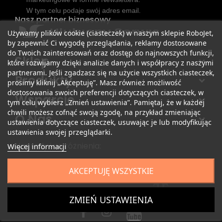
W tym celu podaje swój adres email.
Nasz partner biznesowy
Używamy plików cookie (ciasteczek) w naszym sklepie RoboJet,
by zapewnić Ci wygodę przeglądania, reklamy dostosowane
do Twoich zainteresowań oraz dostęp do najnowszych funkcji,
Sklep
które rozwijamy dzięki analizie danych i współpracy z naszymi
partnerami. Jeśli zgadzasz się na użycie wszystkich ciasteczek,
Produkty
prosimy kliknij „Akceptuję”. Masz również możliwość
dostosowania swoich preferencji dotyczących ciasteczek, w
Wsparcie
tym celu wybierz „Zmień ustawienia”. Pamiętaj, że w każdej
chwili możesz cofnąć swoją zgodę, na przykład zmieniając
O Nas
ustawienia dotyczące ciasteczek, usuwając je lub modyfikując
ustawienia swojej przeglądarki.
Nagrody i wyróżnienia:
Więcej informacji
AKCEPTUJĘ WSZYSTKIE
ZMIEŃ USTAWIENIA