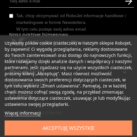
Tak, chcę otrzymywać od RoboJet informacje handlowe i
marketingowe w formie Newslettera.
W tym celu podaje swój adres email.
Nasz partner biznesowy
Używamy plików cookie (ciasteczek) w naszym sklepie RoboJet,
by zapewnić Ci wygodę przeglądania, reklamy dostosowane
do Twoich zainteresowań oraz dostęp do najnowszych funkcji,
Sklep
które rozwijamy dzięki analizie danych i współpracy z naszymi
partnerami. Jeśli zgadzasz się na użycie wszystkich ciasteczek,
Produkty
prosimy kliknij „Akceptuję”. Masz również możliwość
dostosowania swoich preferencji dotyczących ciasteczek, w
Wsparcie
tym celu wybierz „Zmień ustawienia”. Pamiętaj, że w każdej
chwili możesz cofnąć swoją zgodę, na przykład zmieniając
O Nas
ustawienia dotyczące ciasteczek, usuwając je lub modyfikując
ustawienia swojej przeglądarki.
Nagrody i wyróżnienia:
Więcej informacji
AKCEPTUJĘ WSZYSTKIE