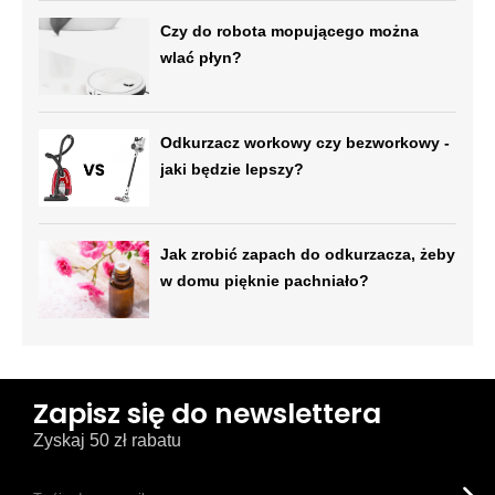
Czy do robota mopującego można
wlać płyn?
Odkurzacz workowy czy bezworkowy -
jaki będzie lepszy?
Jak zrobić zapach do odkurzacza, żeby
w domu pięknie pachniało?
Zapisz się do newslettera
Zyskaj 50 zł rabatu