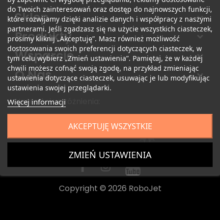
do Twoich zainteresowań oraz dostęp do najnowszych funkcji,
Sklep
które rozwijamy dzięki analizie danych i współpracy z naszymi
partnerami. Jeśli zgadzasz się na użycie wszystkich ciasteczek,
Produkty
prosimy kliknij „Akceptuję”. Masz również możliwość
dostosowania swoich preferencji dotyczących ciasteczek, w
Wsparcie
tym celu wybierz „Zmień ustawienia”. Pamiętaj, że w każdej
chwili możesz cofnąć swoją zgodę, na przykład zmieniając
O Nas
ustawienia dotyczące ciasteczek, usuwając je lub modyfikując
ustawienia swojej przeglądarki.
Nagrody i wyróżnienia:
Więcej informacji
AKCEPTUJĘ WSZYSTKIE
ZMIEŃ USTAWIENIA
Copyright © 2026 RoboJet