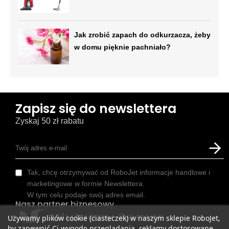
Jak zrobić zapach do odkurzacza, żeby
w domu pięknie pachniało?
Zapisz się do newslettera
Zyskaj 50 zł rabatu
Tak, chcę otrzymywać od RoboJet informacje handlowe i
marketingowe w formie Newslettera.
W tym celu podaje swój adres email.
Nasz partner biznesowy
Używamy plików cookie (ciasteczek) w naszym sklepie RoboJet,
by zapewnić Ci wygodę przeglądania, reklamy dostosowane