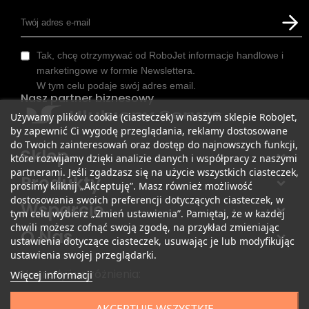
Tak, chcę otrzymywać od RoboJet informacje handlowe i
marketingowe w formie Newslettera.
W tym celu podaje swój adres email.
Nasz partner biznesowy
Używamy plików cookie (ciasteczek) w naszym sklepie RoboJet,
by zapewnić Ci wygodę przeglądania, reklamy dostosowane
do Twoich zainteresowań oraz dostęp do najnowszych funkcji,
Sklep
które rozwijamy dzięki analizie danych i współpracy z naszymi
partnerami. Jeśli zgadzasz się na użycie wszystkich ciasteczek,
Produkty
prosimy kliknij „Akceptuję”. Masz również możliwość
dostosowania swoich preferencji dotyczących ciasteczek, w
Wsparcie
tym celu wybierz „Zmień ustawienia”. Pamiętaj, że w każdej
chwili możesz cofnąć swoją zgodę, na przykład zmieniając
O Nas
ustawienia dotyczące ciasteczek, usuwając je lub modyfikując
ustawienia swojej przeglądarki.
Nagrody i wyróżnienia:
Więcej informacji