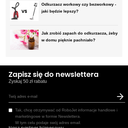
Odkurzacz workowy czy bezworkowy -
jaki będzie lepszy?
Jak zrobić zapach do odkurzacza, żeby
w domu pięknie pachniało?
Zapisz się do newslettera
Zyskaj 50 zł rabatu
Tak, chcę otrzymywać od RoboJet informacje handlowe i
marketingowe w formie Newslettera.
W tym celu podaje swój adres email.
Nasz partner biznesowy