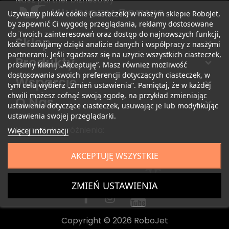
Używamy plików cookie (ciasteczek) w naszym sklepie RoboJet,
by zapewnić Ci wygodę przeglądania, reklamy dostosowane
do Twoich zainteresowań oraz dostęp do najnowszych funkcji,
Sklep
które rozwijamy dzięki analizie danych i współpracy z naszymi
partnerami. Jeśli zgadzasz się na użycie wszystkich ciasteczek,
Produkty
prosimy kliknij „Akceptuję”. Masz również możliwość
dostosowania swoich preferencji dotyczących ciasteczek, w
Wsparcie
tym celu wybierz „Zmień ustawienia”. Pamiętaj, że w każdej
chwili możesz cofnąć swoją zgodę, na przykład zmieniając
O Nas
ustawienia dotyczące ciasteczek, usuwając je lub modyfikując
ustawienia swojej przeglądarki.
Nagrody i wyróżnienia:
Więcej informacji
AKCEPTUJĘ WSZYSTKIE
ZMIEŃ USTAWIENIA
Copyright © 2026 RoboJet