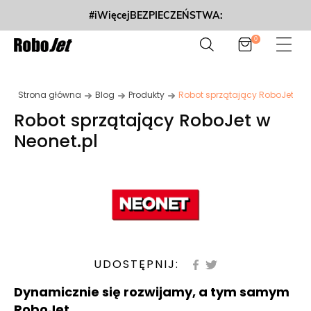
#iWięcejBEZPIECZEŃSTWA:
0
Strona główna
Blog
Produkty
Robot sprzątający RoboJet w N
Robot sprzątający RoboJet w
Neonet.pl
UDOSTĘPNIJ:
Dynamicznie się rozwijamy, a tym samym
RoboJet ...