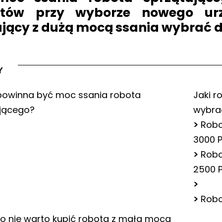
ntów przy wyborze nowego urz
ający
z dużą mocą ssania wybrać 
Y
powinna być moc ssania robota
Jaki r
jącego?
wybra
>
Robo
3000 
>
Robo
2500 
>
>
Robo
o nie warto kupić robota z małą mocą