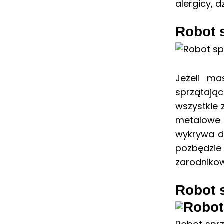
alergicy, d
Robot 
Jeżeli m
sprzątają
wszystkie 
metalowe 
wykrywa d
pozbędzie 
zarodnikow
Robot 