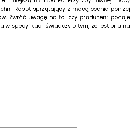
mniejszą niż 1800 Pa. Przy zbyt niskiej mocy
zchni. Robot sprzątający z mocą ssania poniżej
tów. Zwróć uwagę na to, czy producent podaje
 w specyfikacji świadczy o tym, że jest ona na