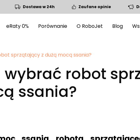
Dostawa w 24h
Zaufane opinie
D
eRaty 0%
Porównanie
O RoboJet
Blog
Ws
obot sprzątający z dużą mocą ssania?
i wybrać robot spr
ą ssania?
oc ssania robota sprzątające