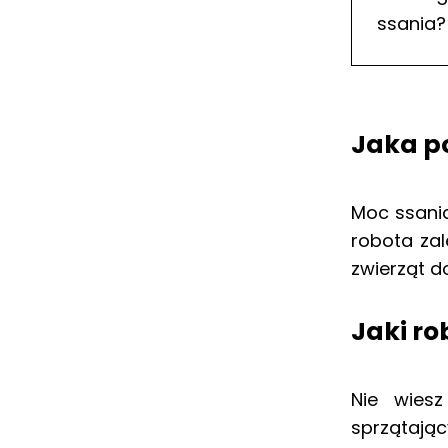
ssania?
Jaka p
Moc ssani
robota zal
zwierząt 
Jaki ro
Nie wies
sprzątają