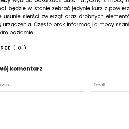
 żeby wybrać odkurzacz automatyczny z mocą nie 
bot będzie w stanie zebrać jedynie kurz z powier
ie usunie sierści zwierząt oraz drobnych elemen
urządzenia. Często brak informacji o mocy ssania
kim poziomie.
ZE ( 0 )
wój komentarz