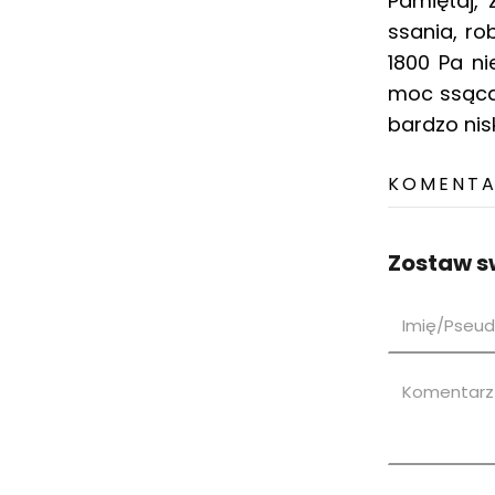
Pamiętaj,
ssania, ro
1800 Pa n
moc ssącą 
bardzo nis
KOMENTAR
Zostaw s