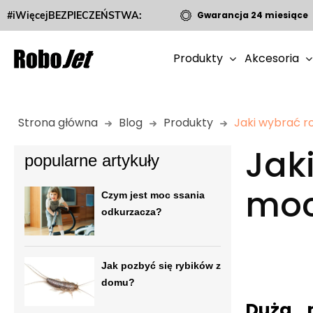
#iWięcejBEZPIECZEŃSTWA:
Gwarancja 24 miesiące
Produkty
Akcesoria
Strona główna
Blog
Produkty
Jaki wybrać r
Jak
popularne artykuły
moc
Czym jest moc ssania
odkurzacza?
Jak pozbyć się rybików z
domu?
Duża m