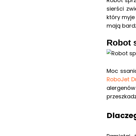
Robot sprz
sierści zw
który myje
mają bardz
Robot 
Moc ssani
RoboJet Du
alergenów
przeszkad
Dlaczeg