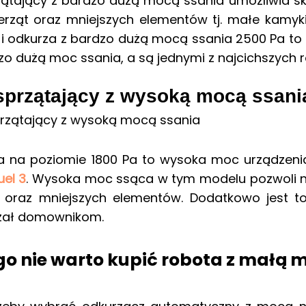
ątający z bardzo dużą mocą ssania umożliwia sku
ierząt oraz mniejszych elementów tj. małe kamyk
 i odkurza z bardzo dużą mocą ssania 2500 Pa to
o dużą moc ssania, a są jednymi z najcichszych 
sprzątający z wysoką mocą ssani
a na poziomie 1800 Pa to wysoka moc urządzeni
el 3
. Wysoka moc ssąca w tym modelu pozwoli na u
 oraz mniejszych elementów. Dodatkowo jest to
zał domownikom.
o nie warto kupić robota z małą 