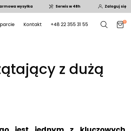
armowa wysyłka
Serwis w 48h
Zaloguj się
0
parcie
Kontakt
+48 22 355 31 55
zątający z dużą
go jest jednym z kluczowych