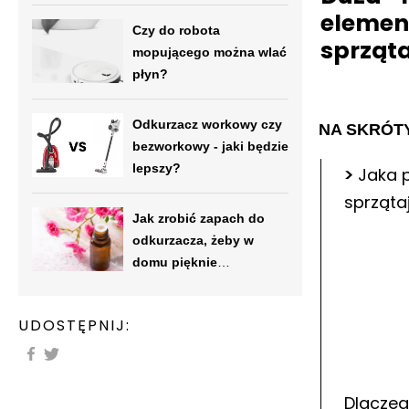
eleme
Czy do robota
sprząt
mopującego można wlać
płyn?
Odkurzacz workowy czy
NA SKRÓT
bezworkowy - jaki będzie
lepszy?
>
Jaka 
sprząta
Jak zrobić zapach do
odkurzacza, żeby w
domu pięknie
pachniało?
UDOSTĘPNIJ:
Dlaczeg