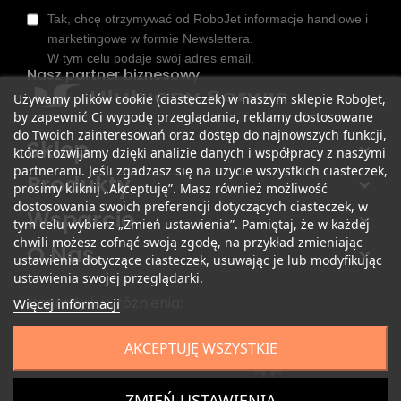
Tak, chcę otrzymywać od RoboJet informacje handlowe i
marketingowe w formie Newslettera.
W tym celu podaje swój adres email.
Nasz partner biznesowy
Używamy plików cookie (ciasteczek) w naszym sklepie RoboJet,
by zapewnić Ci wygodę przeglądania, reklamy dostosowane
do Twoich zainteresowań oraz dostęp do najnowszych funkcji,
Sklep
które rozwijamy dzięki analizie danych i współpracy z naszymi
partnerami. Jeśli zgadzasz się na użycie wszystkich ciasteczek,
Produkty
prosimy kliknij „Akceptuję”. Masz również możliwość
dostosowania swoich preferencji dotyczących ciasteczek, w
Wsparcie
tym celu wybierz „Zmień ustawienia”. Pamiętaj, że w każdej
chwili możesz cofnąć swoją zgodę, na przykład zmieniając
O Nas
ustawienia dotyczące ciasteczek, usuwając je lub modyfikując
ustawienia swojej przeglądarki.
Nagrody i wyróżnienia:
Więcej informacji
AKCEPTUJĘ WSZYSTKIE
ZMIEŃ USTAWIENIA