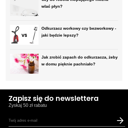
wlać płyn?
Odkurzacz workowy czy bezworkowy -
jaki będzie lepszy?
Jak zrobić zapach do odkurzacza, żeby
w domu pięknie pachniało?
Zapisz się do newslettera
Zyskaj 50 zł rabatu