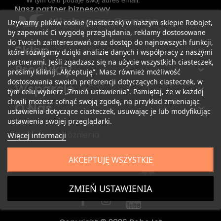
Nasz partner biznesowy
Używamy plików cookie (ciasteczek) w naszym sklepie RoboJet,
by zapewnić Ci wygodę przeglądania, reklamy dostosowane
do Twoich zainteresowań oraz dostęp do najnowszych funkcji,
Sklep
które rozwijamy dzięki analizie danych i współpracy z naszymi
partnerami. Jeśli zgadzasz się na użycie wszystkich ciasteczek,
Produkty
prosimy kliknij „Akceptuję”. Masz również możliwość
dostosowania swoich preferencji dotyczących ciasteczek, w
Wsparcie
tym celu wybierz „Zmień ustawienia”. Pamiętaj, że w każdej
chwili możesz cofnąć swoją zgodę, na przykład zmieniając
O Nas
ustawienia dotyczące ciasteczek, usuwając je lub modyfikując
ustawienia swojej przeglądarki.
Nagrody i wyróżnienia:
Więcej informacji
AKCEPTUJĘ WSZYSTKIE
ZMIEŃ USTAWIENIA