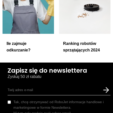
Ile zajmuje
Ranking robotów
odkurzanie?
sprzątających 2024
Zapisz się do newslettera
Zyskaj 50 zł rabatu
Tak, chcę otrzymywać od RoboJet informacje handlowe i
marketingowe w formie Newslettera.
W tym celu podaje swój adres email.