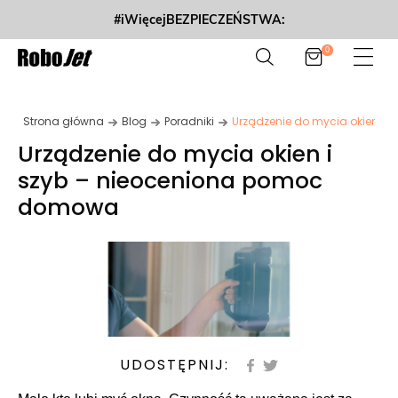
#iWięcejBEZPIECZEŃSTWA:
0
Strona główna
Blog
Poradniki
Urządzenie do mycia okien i
Urządzenie do mycia okien i
szyb – nieoceniona pomoc
domowa
UDOSTĘPNIJ: