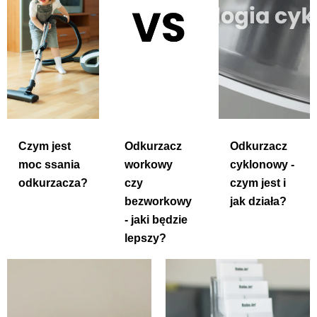
Czym jest
Odkurzacz
Odkurzacz
moc ssania
workowy
cyklonowy -
odkurzacza?
czy
czym jest i
bezworkowy
jak działa?
- jaki będzie
lepszy?