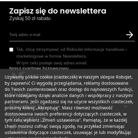
Zapisz się do newslettera
Zyskaj 50 zł rabatu
Tak, chcę otrzymywać od RoboJet informacje handlowe i
marketingowe w formie Newslettera.
W tym celu podaje swój adres email.
Nasz partner biznesowy
Używamy plików cookie (ciasteczek) w naszym sklepie RoboJet,
by zapewnić Ci wygodę przeglądania, reklamy dostosowane
do Twoich zainteresowań oraz dostęp do najnowszych funkcji,
Sklep
które rozwijamy dzięki analizie danych i współpracy z naszymi
partnerami. Jeśli zgadzasz się na użycie wszystkich ciasteczek,
Produkty
prosimy kliknij „Akceptuję”. Masz również możliwość
dostosowania swoich preferencji dotyczących ciasteczek, w
Wsparcie
tym celu wybierz „Zmień ustawienia”. Pamiętaj, że w każdej
chwili możesz cofnąć swoją zgodę, na przykład zmieniając
O Nas
ustawienia dotyczące ciasteczek, usuwając je lub modyfikując