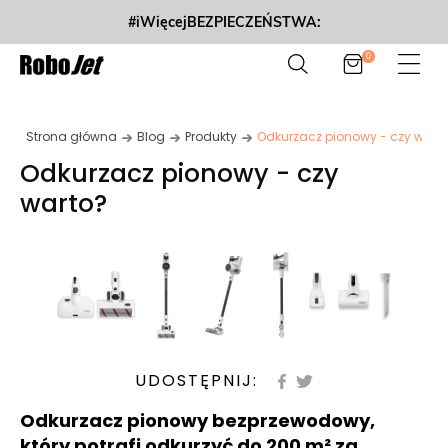
#iWięcejBEZPIECZEŃSTWA:
0
Strona główna
Blog
Produkty
Odkurzacz pionowy - czy warto
Odkurzacz pionowy - czy
warto?
UDOSTĘPNIJ:
Odkurzacz pionowy
bezprzewodowy,
który potrafi odkurzyć do 200 m² za