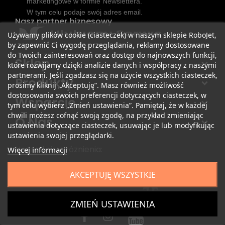
marketingowe w formie Newslettera.
W tym celu podaje swój adres email.
Nasz partner biznesowy
Używamy plików cookie (ciasteczek) w naszym sklepie RoboJet,
by zapewnić Ci wygodę przeglądania, reklamy dostosowane
do Twoich zainteresowań oraz dostęp do najnowszych funkcji,
Sklep
które rozwijamy dzięki analizie danych i współpracy z naszymi
partnerami. Jeśli zgadzasz się na użycie wszystkich ciasteczek,
Produkty
prosimy kliknij „Akceptuję”. Masz również możliwość
dostosowania swoich preferencji dotyczących ciasteczek, w
Wsparcie
tym celu wybierz „Zmień ustawienia”. Pamiętaj, że w każdej
chwili możesz cofnąć swoją zgodę, na przykład zmieniając
O Nas
ustawienia dotyczące ciasteczek, usuwając je lub modyfikując
ustawienia swojej przeglądarki.
Nagrody i wyróżnienia:
Więcej informacji
AKCEPTUJĘ WSZYSTKIE
ZMIEŃ USTAWIENIA