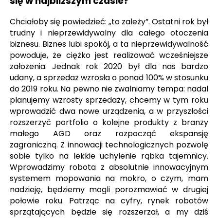
się w najbliższym czasie?
Chciałoby się powiedzieć: „to zależy”. Ostatni rok był
trudny i nieprzewidywalny dla całego otoczenia
biznesu. Biznes lubi spokój, a ta nieprzewidywalność
powoduje, że ciężko jest realizować wcześniejsze
założenia. Jednak rok 2020 był dla nas bardzo
udany, a sprzedaż wzrosła o ponad 100% w stosunku
do 2019 roku. Na pewno nie zwalniamy tempa: nadal
planujemy wzrosty sprzedaży, chcemy w tym roku
wprowadzić dwa nowe urządzenia, a w przyszłości
rozszerzyć portfolio o kolejne produkty z branży
małego AGD oraz rozpocząć ekspansję
zagraniczną. Z innowacji technologicznych pozwolę
sobie tylko na lekkie uchylenie rąbka tajemnicy.
Wprowadzimy robota z absolutnie innowacyjnym
systemem mopowania na mokro, o czym, mam
nadzieję, będziemy mogli porozmawiać w drugiej
połowie roku. Patrząc na cyfry, rynek robotów
sprzątających będzie się rozszerzał, a my dziś