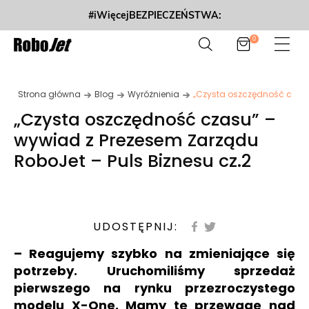
#iWięcejBEZPIECZEŃSTWA:
0
Strona główna
Blog
Wyróżnienia
„Czysta oszczędność czasu” –
wywiad z Prezesem Zarządu
RoboJet – Puls Biznesu cz.2
UDOSTĘPNIJ:
–
Reagujemy szybko na zmieniające się
potrzeby. Uruchomiliśmy sprzedaż
pierwszego na rynku przezroczystego
modelu X-One. Mamy tę przewagę nad