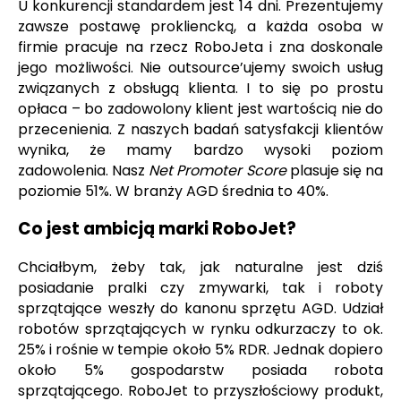
U konkurencji standardem jest 14 dni. Prezentujemy
zawsze postawę prokliencką, a każda osoba w
firmie pracuje na rzecz RoboJeta i zna doskonale
jego możliwości. Nie outsource’ujemy swoich usług
związanych z obsługą klienta. I to się po prostu
opłaca – bo zadowolony klient jest wartością nie do
przecenienia. Z naszych badań satysfakcji klientów
wynika, że mamy bardzo wysoki poziom
zadowolenia. Nasz
Net Promoter Score
plasuje się na
poziomie 51%. W branży AGD średnia to 40%.
Co jest ambicją marki RoboJet?
Chciałbym, żeby tak, jak naturalne jest dziś
posiadanie pralki czy zmywarki, tak i roboty
sprzątające weszły do kanonu sprzętu AGD. Udział
robotów sprzątających w rynku odkurzaczy to ok.
25% i rośnie w tempie około 5% RDR. Jednak dopiero
około 5% gospodarstw posiada robota
sprzątającego. RoboJet to przyszłościowy produkt,